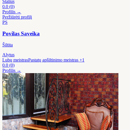
Stalius
0.0
(0)
Profilis →
Peržiūrėti profilį
PS
Povilas Saveika
Šiltita
Alytus
Lubų meistras
Pastatų apšiltinimo meistras
+1
0.0
(0)
Profilis →