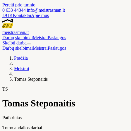
Pereiti prie turinio
0 633 44344
info@meistrasman.lt
DUK
Kontaktai
Apie mus
meistras
man
.lt
Darbų skelbimai
Meistrai
Paslaugos
Skelbti darbą
Darbų skelbimai
Meistrai
Paslaugos
Pradžia
Meistrai
Tomas Steponaitis
TS
Tomas Steponaitis
Patikrintas
Tomo apdailos darbai