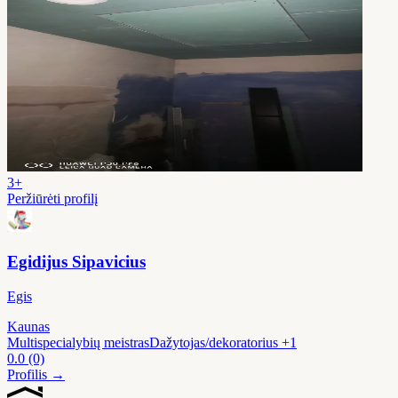
3+
Peržiūrėti profilį
Egidijus Sipavicius
Egis
Kaunas
Multispecialybių meistras
Dažytojas/dekoratorius
+1
0.0
(0)
Profilis →