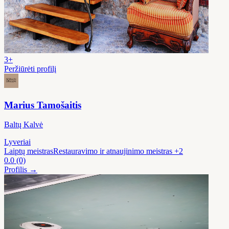
3+
Peržiūrėti profilį
Marius Tamošaitis
Baltų Kalvė
Lyveriai
Laiptų meistras
Restauravimo ir atnaujinimo meistras
+2
0.0
(0)
Profilis →