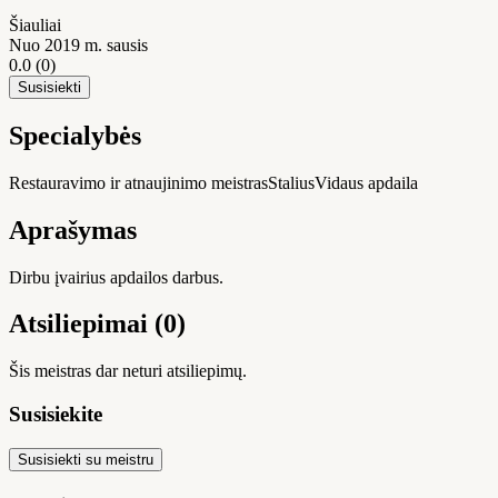
Šiauliai
Nuo 2019 m. sausis
0.0
(0)
Susisiekti
Specialybės
Restauravimo ir atnaujinimo meistras
Stalius
Vidaus apdaila
Aprašymas
Dirbu įvairius apdailos darbus.
Atsiliepimai (0)
Šis meistras dar neturi atsiliepimų.
Susisiekite
Susisiekti su meistru