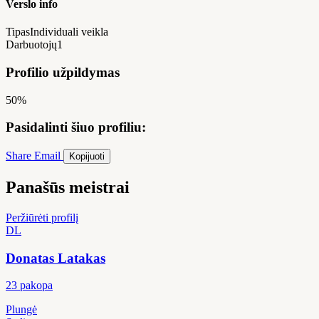
Verslo info
Tipas
Individuali veikla
Darbuotojų
1
Profilio užpildymas
50%
Pasidalinti šiuo profiliu:
Share
Email
Kopijuoti
Panašūs meistrai
Peržiūrėti profilį
DL
Donatas Latakas
23 pakopa
Plungė