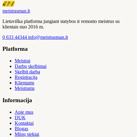
meistras
man
.lt
Lietuviška platforma jungiant statybos ir remonto meistrus su
klientais nuo 2016 m.
0 633 44344
info@meistrasman.lt
Platforma
Meistrai
Darbų skelbimai
Skelbti darbą
Registracija
Klientams
Meistrams
Informacija
Apie mus
DUK
Kontaktai
Blogas
Mūsų siekiai