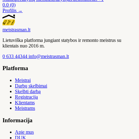
0.0
(0)
Profilis →
meistras
man
.lt
Lietuviška platforma jungiant statybos ir remonto meistrus su
klientais nuo 2016 m.
0 633 44344
info@meistrasman.lt
Platforma
Meistrai
Darbų skelbimai
Skelbti darbą
Registracija
Klientams
Meistrams
Informacija
Apie mus
DUK