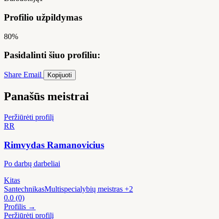
Profilio užpildymas
80%
Pasidalinti šiuo profiliu:
Share
Email
Kopijuoti
Panašūs meistrai
Peržiūrėti profilį
RR
Rimvydas Ramanovicius
Po darbų darbeliai
Kitas
Santechnikas
Multispecialybių meistras
+2
0.0
(0)
Profilis →
Peržiūrėti profilį