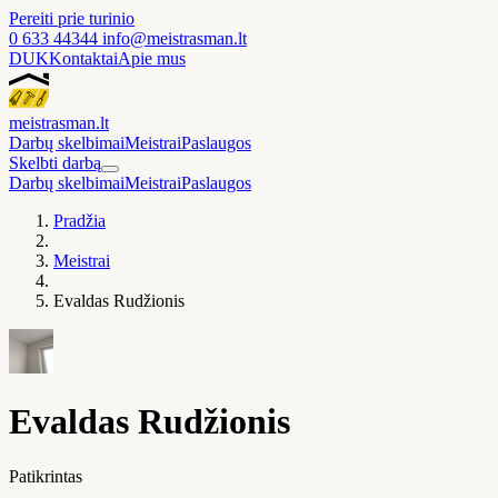
Pereiti prie turinio
0 633 44344
info@meistrasman.lt
DUK
Kontaktai
Apie mus
meistras
man
.lt
Darbų skelbimai
Meistrai
Paslaugos
Skelbti darbą
Darbų skelbimai
Meistrai
Paslaugos
Pradžia
Meistrai
Evaldas Rudžionis
Evaldas Rudžionis
Patikrintas