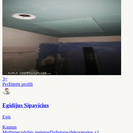
3+
Peržiūrėti profilį
Egidijus Sipavicius
Egis
Kaunas
Multispecialybių meistras
Dažytojas/dekoratorius
+1