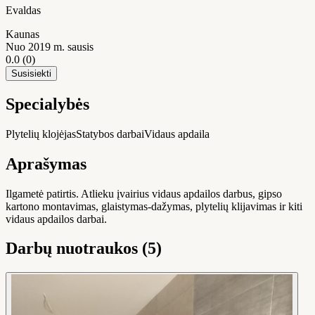
Evaldas
Kaunas
Nuo 2019 m. sausis
0.0
(0)
Susisiekti
Specialybės
Plytelių klojėjas
Statybos darbai
Vidaus apdaila
Aprašymas
Ilgametė patirtis. Atlieku įvairius vidaus apdailos darbus, gipso
kartono montavimas, glaistymas-dažymas, plytelių klijavimas ir kiti
vidaus apdailos darbai.
Darbų nuotraukos (5)