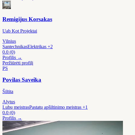
Remigijus Korsakas
Uab Kot Projektai
Vilnius
Santechnikas
Elektrikas
+2
0.0
(0)
Profilis →
Peržiūrėti profilį
PS
Povilas Saveika
Šiltita
Alytus
Lubų meistras
Pastatų apšiltinimo meistras
+1
0.0
(0)
Profilis →