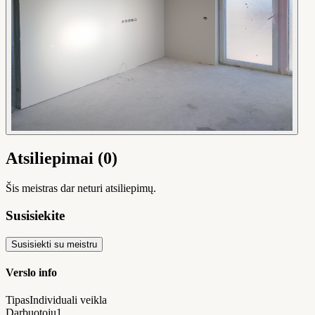
Atsiliepimai (0)
Šis meistras dar neturi atsiliepimų.
Susisiekite
Susisiekti su meistru
Verslo info
Tipas
Individuali veikla
Darbuotojų
1