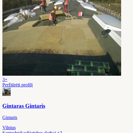
3+
Peržiūrėti profilį
Gintaras Gintaris
Gintaris
Vilnius
Santechnikas
Statybos darbai
+2