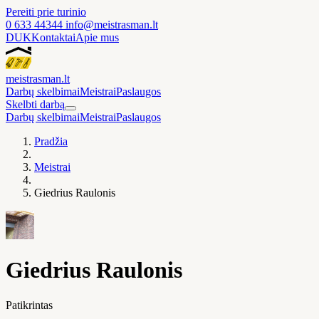
Pereiti prie turinio
0 633 44344
info@meistrasman.lt
DUK
Kontaktai
Apie mus
meistras
man
.lt
Darbų skelbimai
Meistrai
Paslaugos
Skelbti darbą
Darbų skelbimai
Meistrai
Paslaugos
Pradžia
Meistrai
Giedrius Raulonis
Giedrius Raulonis
Patikrintas