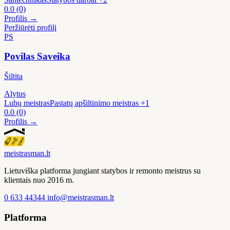
0.0
(0)
Profilis →
Peržiūrėti profilį
PS
Povilas Saveika
Šiltita
Alytus
Lubų meistras
Pastatų apšiltinimo meistras
+1
0.0
(0)
Profilis →
meistras
man
.lt
Lietuviška platforma jungiant statybos ir remonto meistrus su
klientais nuo 2016 m.
0 633 44344
info@meistrasman.lt
Platforma