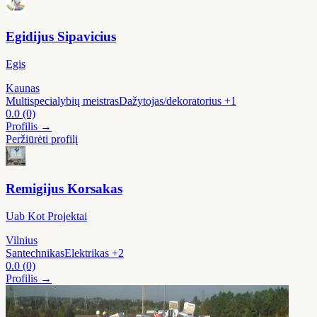
Egidijus Sipavicius
Egis
Kaunas
Multispecialybių meistras
Dažytojas/dekoratorius
+1
0.0
(0)
Profilis →
Peržiūrėti profilį
Remigijus Korsakas
Uab Kot Projektai
Vilnius
Santechnikas
Elektrikas
+2
0.0
(0)
Profilis →