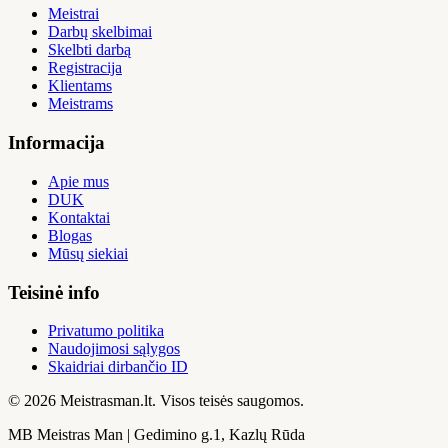
Meistrai
Darbų skelbimai
Skelbti darbą
Registracija
Klientams
Meistrams
Informacija
Apie mus
DUK
Kontaktai
Blogas
Mūsų siekiai
Teisinė info
Privatumo politika
Naudojimosi sąlygos
Skaidriai dirbančio ID
© 2026 Meistrasman.lt. Visos teisės saugomos.
MB Meistras Man | Gedimino g.1, Kazlų Rūda