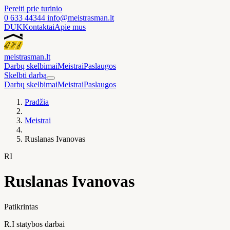
Pereiti prie turinio
0 633 44344
info@meistrasman.lt
DUK
Kontaktai
Apie mus
meistras
man
.lt
Darbų skelbimai
Meistrai
Paslaugos
Skelbti darbą
Darbų skelbimai
Meistrai
Paslaugos
Pradžia
Meistrai
Ruslanas Ivanovas
RI
Ruslanas Ivanovas
Patikrintas
R.I statybos darbai