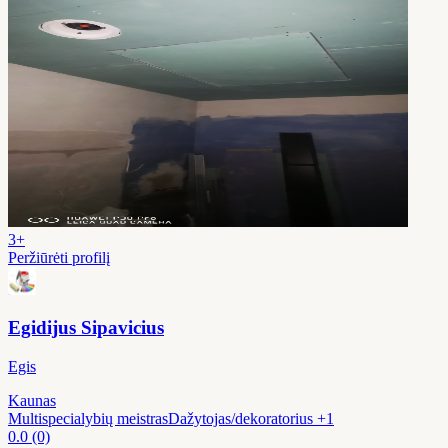
3+
Peržiūrėti profilį
Egidijus Sipavicius
Egis
Kaunas
Multispecialybių meistras
Dažytojas/dekoratorius
+1
0.0
(0)