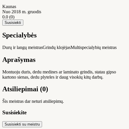
Kaunas
Nuo 2018 m. gruodis
0.0
(0)
Susisiekti
Specialybės
Durų ir langų meistras
Grindų klojėjas
Multispecialybių meistras
Aprašymas
Montuoju duris, dedu medines ar laminato grindis, statau gipso
kartono sienas, dedu plyteles ir daug visokių kitų darbų.
Atsiliepimai (0)
Šis meistras dar neturi atsiliepimų.
Susisiekite
Susisiekti su meistru