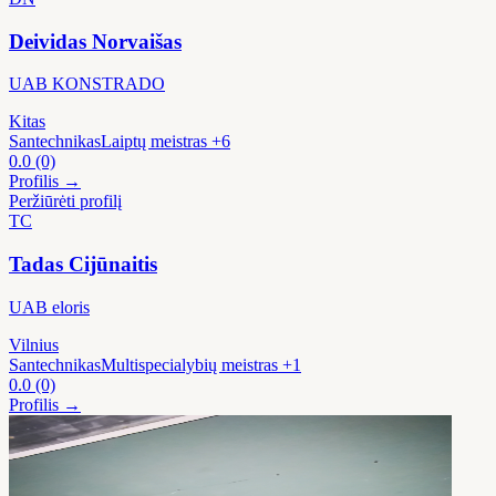
Deividas Norvaišas
UAB KONSTRADO
Kitas
Santechnikas
Laiptų meistras
+6
0.0
(0)
Profilis →
Peržiūrėti profilį
TC
Tadas Cijūnaitis
UAB eloris
Vilnius
Santechnikas
Multispecialybių meistras
+1
0.0
(0)
Profilis →