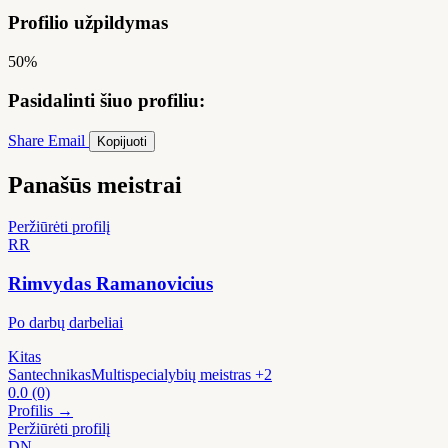
Profilio užpildymas
50%
Pasidalinti šiuo profiliu:
Share
Email
Kopijuoti
Panašūs meistrai
Peržiūrėti profilį
RR
Rimvydas Ramanovicius
Po darbų darbeliai
Kitas
Santechnikas
Multispecialybių meistras
+2
0.0
(0)
Profilis →
Peržiūrėti profilį
DN