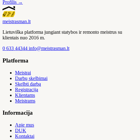
Profilis →
meistras
man
.lt
Lietuviška platforma jungiant statybos ir remonto meistrus su
klientais nuo 2016 m.
0 633 44344
info@meistrasman.lt
Platforma
Meistrai
Darbų skelbimai
Skelbti darbą
Registracija
Klientams
Meistrams
Informacija
Apie mus
DUK
Kontaktai