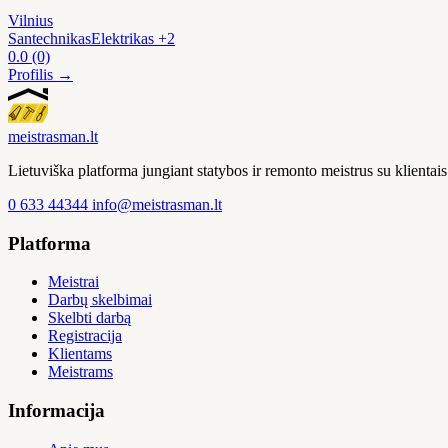
Vilnius
Santechnikas
Elektrikas
+2
0.0
(0)
Profilis →
meistras
man
.lt
Lietuviška platforma jungiant statybos ir remonto meistrus su klienta
0 633 44344
info@meistrasman.lt
Platforma
Meistrai
Darbų skelbimai
Skelbti darbą
Registracija
Klientams
Meistrams
Informacija