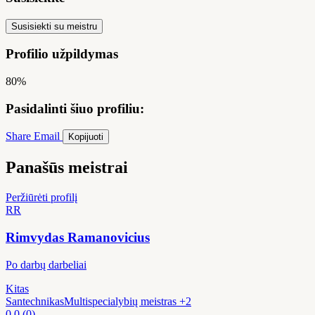
Susisiekti su meistru
Profilio užpildymas
80%
Pasidalinti šiuo profiliu:
Share
Email
Kopijuoti
Panašūs meistrai
Peržiūrėti profilį
RR
Rimvydas Ramanovicius
Po darbų darbeliai
Kitas
Santechnikas
Multispecialybių meistras
+2
0.0
(0)