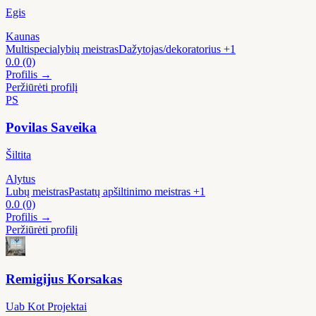
Egis
Kaunas
Multispecialybių meistras
Dažytojas/dekoratorius
+1
0.0
(0)
Profilis →
Peržiūrėti profilį
PS
Povilas Saveika
Šiltita
Alytus
Lubų meistras
Pastatų apšiltinimo meistras
+1
0.0
(0)
Profilis →
Peržiūrėti profilį
Remigijus Korsakas
Uab Kot Projektai