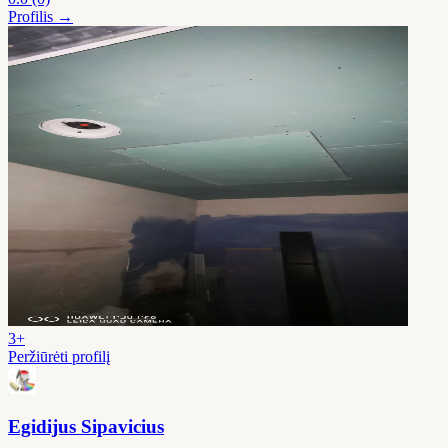
Profilis →
3+
Peržiūrėti profilį
Egidijus Sipavicius