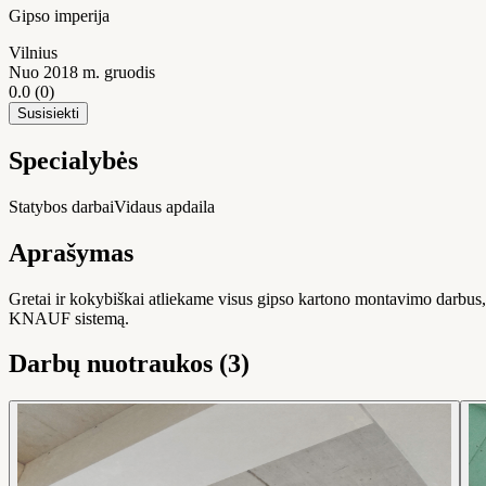
Gipso imperija
Vilnius
Nuo 2018 m. gruodis
0.0
(0)
Susisiekti
Specialybės
Statybos darbai
Vidaus apdaila
Aprašymas
Gretai ir kokybiškai atliekame visus gipso kartono montavimo darbus, 
KNAUF sistemą.
Darbų nuotraukos (3)