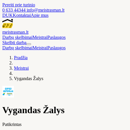
Pereiti prie turinio
0 633 44344
info@meistrasman.lt
DUK
Kontaktai
Apie mus
meistras
man
.lt
Darbų skelbimai
Meistrai
Paslaugos
Skelbti darbą
Darbų skelbimai
Meistrai
Paslaugos
Pradžia
Meistrai
Vygandas Žalys
Vygandas Žalys
Patikrintas