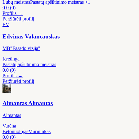
Lubų meistras
Pastatų apšiltinimo meistras
+1
0.0
(0)
Profilis →
Peržiūrėti profilį
EV
Edvinas Valancauskas
MB"Fasado vizija"
Kretinga
Pastatų apšiltinimo meistras
0.0
(0)
Profilis →
Peržiūrėti profilį
Almantas Almantas
Almantas
Varėna
Betonuotojas
Mūrininkas
0.0
(0)