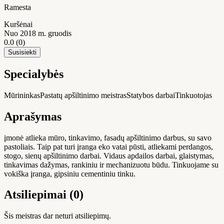
Ramesta
Kuršėnai
Nuo 2018 m. gruodis
0.0
(0)
Susisiekti
Specialybės
Mūrininkas
Pastatų apšiltinimo meistras
Statybos darbai
Tinkuotojas
Aprašymas
įmonė atlieka mūro, tinkavimo, fasadų apšiltinimo darbus, su savo
pastoliais. Taip pat turi įranga eko vatai pūsti, atliekami perdangos,
stogo, sienų apšiltinimo darbai. Vidaus apdailos darbai, glaistymas,
tinkavimas dažymas, rankiniu ir mechanizuotu būdu. Tinkuojame su
vokiška įranga, gipsiniu cementiniu tinku.
Atsiliepimai (0)
Šis meistras dar neturi atsiliepimų.