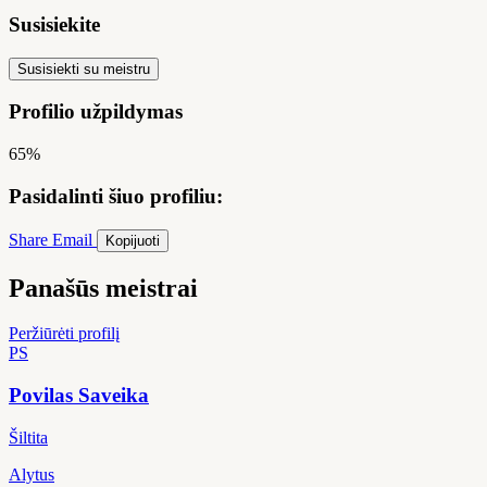
Susisiekite
Susisiekti su meistru
Profilio užpildymas
65%
Pasidalinti šiuo profiliu:
Share
Email
Kopijuoti
Panašūs meistrai
Peržiūrėti profilį
PS
Povilas Saveika
Šiltita
Alytus