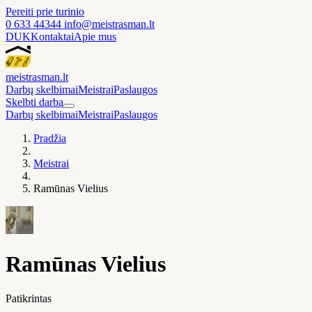
Pereiti prie turinio
0 633 44344
info@meistrasman.lt
DUK
Kontaktai
Apie mus
meistras
man
.lt
Darbų skelbimai
Meistrai
Paslaugos
Skelbti darbą
Darbų skelbimai
Meistrai
Paslaugos
Pradžia
Meistrai
Ramūnas Vielius
Ramūnas Vielius
Patikrintas