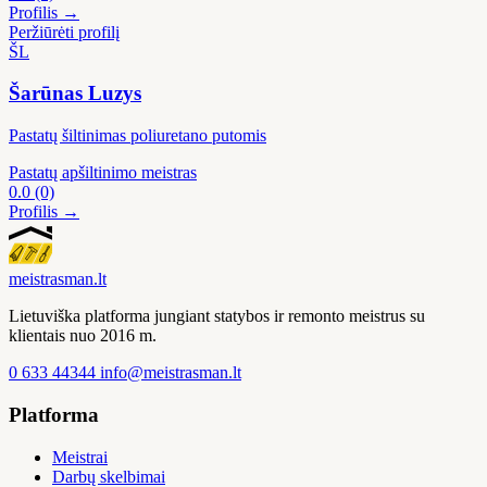
Profilis →
Peržiūrėti profilį
ŠL
Šarūnas Luzys
Pastatų šiltinimas poliuretano putomis
Pastatų apšiltinimo meistras
0.0
(0)
Profilis →
meistras
man
.lt
Lietuviška platforma jungiant statybos ir remonto meistrus su
klientais nuo 2016 m.
0 633 44344
info@meistrasman.lt
Platforma
Meistrai
Darbų skelbimai