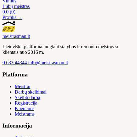
Vilnius
Lubų meistras
0.0
(0)
Profilis →
meistras
man
.lt
Lietuviška platforma jungiant statybos ir remonto meistrus su
klientais nuo 2016 m.
0 633 44344
info@meistrasman.lt
Platforma
Meistrai
Darbų skelbimai
Skelbti darbą
Registracija
Klientams
Meistrams
Informacija