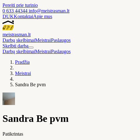
Pereiti prie turinio
0 633 44344
info@meistrasman.lt
DUK
Kontaktai
Apie mus
meistras
man
.lt
Darbų skelbimai
Meistrai
Paslaugos
Skelbti darbą
Darbų skelbimai
Meistrai
Paslaugos
Pradžia
Meistrai
Sandra Be pvm
Sandra Be pvm
Patikrintas