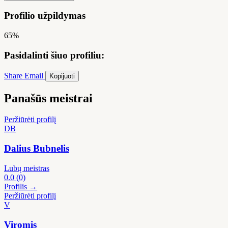
Profilio užpildymas
65%
Pasidalinti šiuo profiliu:
Share
Email
Kopijuoti
Panašūs meistrai
Peržiūrėti profilį
DB
Dalius Bubnelis
Lubų meistras
0.0
(0)
Profilis →
Peržiūrėti profilį
V
Viromis