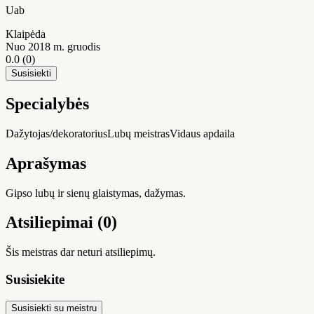
Uab
Klaipėda
Nuo 2018 m. gruodis
0.0
(0)
Susisiekti
Specialybės
Dažytojas/dekoratorius
Lubų meistras
Vidaus apdaila
Aprašymas
Gipso lubų ir sienų glaistymas, dažymas.
Atsiliepimai (0)
Šis meistras dar neturi atsiliepimų.
Susisiekite
Susisiekti su meistru