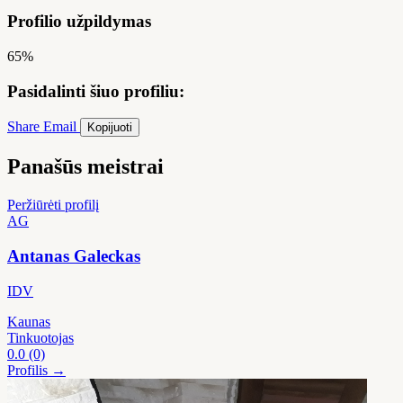
Profilio užpildymas
65%
Pasidalinti šiuo profiliu:
Share
Email
Kopijuoti
Panašūs meistrai
Peržiūrėti profilį
AG
Antanas Galeckas
IDV
Kaunas
Tinkuotojas
0.0
(0)
Profilis →