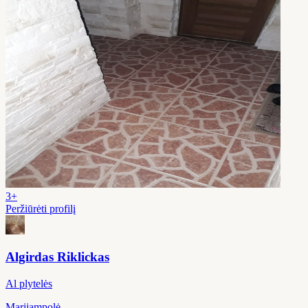
3+
Peržiūrėti profilį
Algirdas Riklickas
Al plytelės
Marijampolė