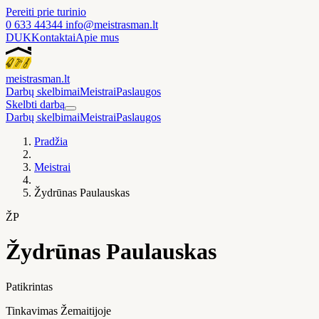
Pereiti prie turinio
0 633 44344
info@meistrasman.lt
DUK
Kontaktai
Apie mus
meistras
man
.lt
Darbų skelbimai
Meistrai
Paslaugos
Skelbti darbą
Darbų skelbimai
Meistrai
Paslaugos
Pradžia
Meistrai
Žydrūnas Paulauskas
ŽP
Žydrūnas Paulauskas
Patikrintas
Tinkavimas Žemaitijoje