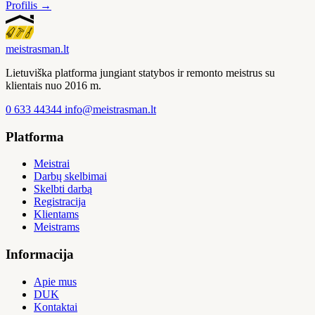
Profilis →
meistras
man
.lt
Lietuviška platforma jungiant statybos ir remonto meistrus su
klientais nuo 2016 m.
0 633 44344
info@meistrasman.lt
Platforma
Meistrai
Darbų skelbimai
Skelbti darbą
Registracija
Klientams
Meistrams
Informacija
Apie mus
DUK
Kontaktai