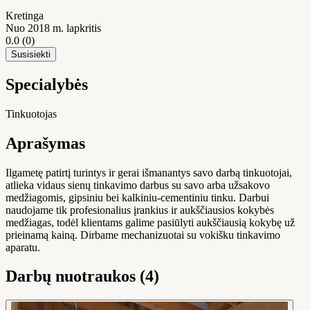
Kretinga
Nuo 2018 m. lapkritis
0.0
(0)
Susisiekti
Specialybės
Tinkuotojas
Aprašymas
Ilgametę patirtį turintys ir gerai išmanantys savo darbą tinkuotojai,
atlieka vidaus sienų tinkavimo darbus su savo arba užsakovo
medžiagomis, gipsiniu bei kalkiniu-cementiniu tinku. Darbui
naudojame tik profesionalius įrankius ir aukščiausios kokybės
medžiagas, todėl klientams galime pasiūlyti aukščiausią kokybę už
prieinamą kainą. Dirbame mechanizuotai su vokišku tinkavimo
aparatu.
Darbų nuotraukos (4)