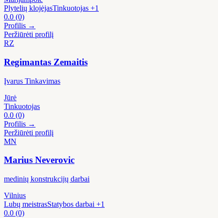
Plytelių klojėjas
Tinkuotojas
+1
0.0
(0)
Profilis →
Peržiūrėti profilį
RZ
Regimantas Zemaitis
Įvarus Tinkavimas
Jūrė
Tinkuotojas
0.0
(0)
Profilis →
Peržiūrėti profilį
MN
Marius Neverovic
medinių konstrukcijų darbai
Vilnius
Lubų meistras
Statybos darbai
+1
0.0
(0)