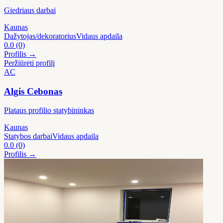
Giedriaus darbai
Kaunas
Dažytojas/dekoratorius
Vidaus apdaila
0.0
(0)
Profilis →
Peržiūrėti profilį
AC
Algis Cebonas
Plataus profilio statybininkas
Kaunas
Statybos darbai
Vidaus apdaila
0.0
(0)
Profilis →