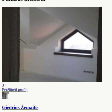
3+
Peržiūrėti profilį
Giedrius Žemaitis