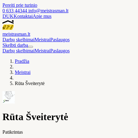
Pereiti prie turinio
0 633 44344
info@meistrasman.lt
DUK
Kontaktai
Apie mus
meistras
man
.lt
Darbų skelbimai
Meistrai
Paslaugos
Skelbti darbą
Darbų skelbimai
Meistrai
Paslaugos
Pradžia
Meistrai
Rūta Šveiterytė
Rūta Šveiterytė
Patikrintas