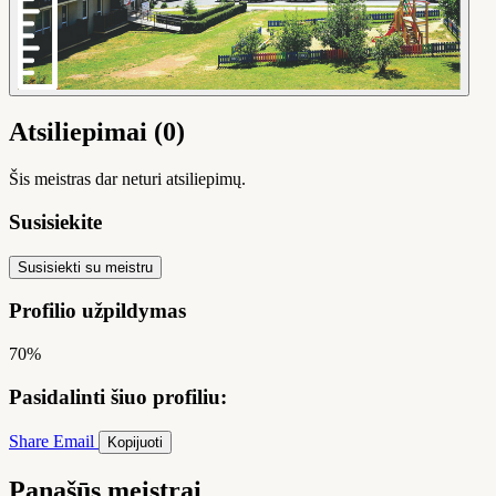
Atsiliepimai (0)
Šis meistras dar neturi atsiliepimų.
Susisiekite
Susisiekti su meistru
Profilio užpildymas
70%
Pasidalinti šiuo profiliu:
Share
Email
Kopijuoti
Panašūs meistrai