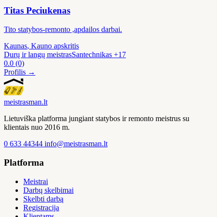
Titas Peciukenas
Tito statybos-remonto ,apdailos darbai.
Kaunas
, Kauno apskritis
Durų ir langų meistras
Santechnikas
+17
0.0
(0)
Profilis →
meistras
man
.lt
Lietuviška platforma jungiant statybos ir remonto meistrus su
klientais nuo 2016 m.
0 633 44344
info@meistrasman.lt
Platforma
Meistrai
Darbų skelbimai
Skelbti darbą
Registracija
Klientams