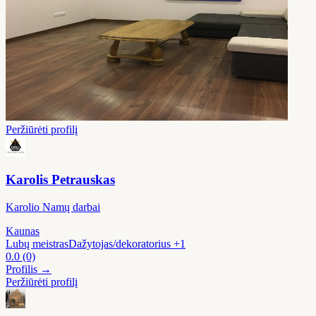
Peržiūrėti profilį
Karolis Petrauskas
Karolio Namų darbai
Kaunas
Lubų meistras
Dažytojas/dekoratorius
+1
0.0
(0)
Profilis →
Peržiūrėti profilį