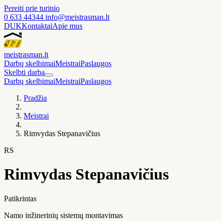
Pereiti prie turinio
0 633 44344
info@meistrasman.lt
DUK
Kontaktai
Apie mus
meistras
man
.lt
Darbų skelbimai
Meistrai
Paslaugos
Skelbti darbą
Darbų skelbimai
Meistrai
Paslaugos
Pradžia
Meistrai
Rimvydas Stepanavičius
RS
Rimvydas Stepanavičius
Patikrintas
Namo inžinerinių sistemų montavimas