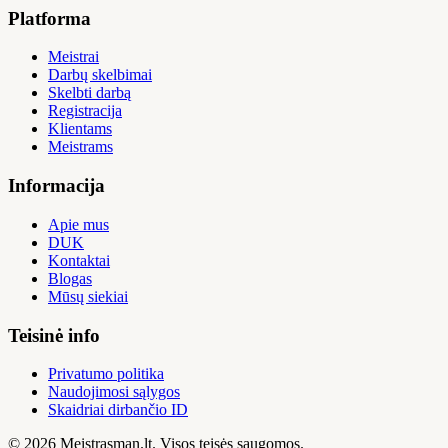
Platforma
Meistrai
Darbų skelbimai
Skelbti darbą
Registracija
Klientams
Meistrams
Informacija
Apie mus
DUK
Kontaktai
Blogas
Mūsų siekiai
Teisinė info
Privatumo politika
Naudojimosi sąlygos
Skaidriai dirbančio ID
© 2026 Meistrasman.lt. Visos teisės saugomos.