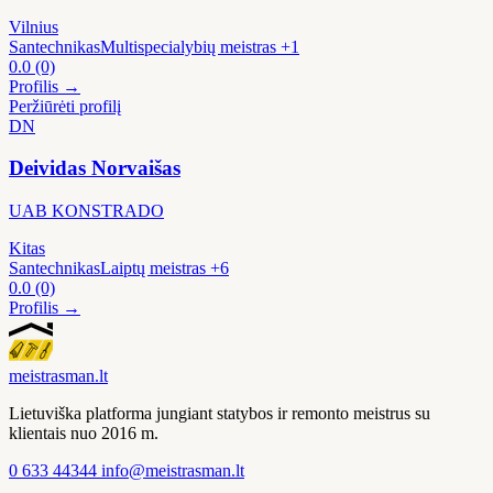
Vilnius
Santechnikas
Multispecialybių meistras
+1
0.0
(0)
Profilis →
Peržiūrėti profilį
DN
Deividas Norvaišas
UAB KONSTRADO
Kitas
Santechnikas
Laiptų meistras
+6
0.0
(0)
Profilis →
meistras
man
.lt
Lietuviška platforma jungiant statybos ir remonto meistrus su
klientais nuo 2016 m.
0 633 44344
info@meistrasman.lt