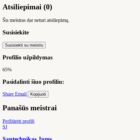
Atsiliepimai (0)
Šis meistras dar neturi atsiliepimų.
Susisiekite
Susisiekti su meistru
Profilio užpildymas
65%
Pasidalinti šiuo profiliu:
Share
Email
Kopijuoti
Panašūs meistrai
Peržiūrėti profilį
SJ
Santechnikas Jums