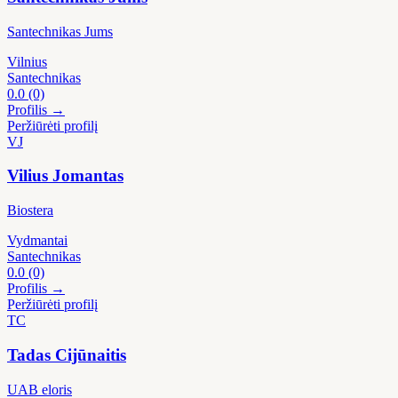
Santechnikas Jums
Vilnius
Santechnikas
0.0
(0)
Profilis →
Peržiūrėti profilį
VJ
Vilius Jomantas
Biostera
Vydmantai
Santechnikas
0.0
(0)
Profilis →
Peržiūrėti profilį
TC
Tadas Cijūnaitis
UAB eloris