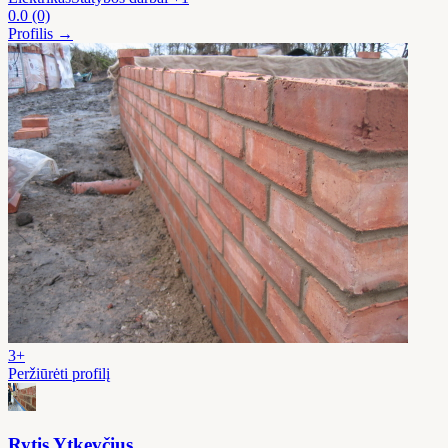
0.0
(0)
Profilis →
3+
Peržiūrėti profilį
Rytis Ytkevčius