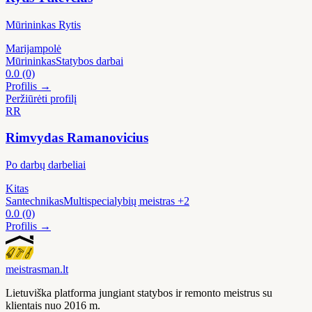
Mūrininkas Rytis
Marijampolė
Mūrininkas
Statybos darbai
0.0
(0)
Profilis →
Peržiūrėti profilį
RR
Rimvydas Ramanovicius
Po darbų darbeliai
Kitas
Santechnikas
Multispecialybių meistras
+2
0.0
(0)
Profilis →
meistras
man
.lt
Lietuviška platforma jungiant statybos ir remonto meistrus su
klientais nuo 2016 m.