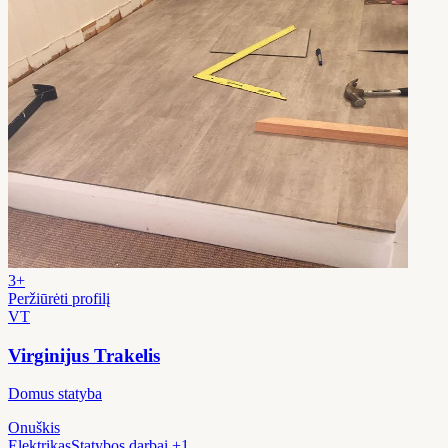
3+
Peržiūrėti profilį
VT
Virginijus Trakelis
Domus statyba
Onuškis
Elektrikas
Statybos darbai
+1