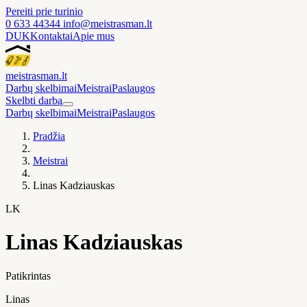
Pereiti prie turinio
0 633 44344
info@meistrasman.lt
DUK
Kontaktai
Apie mus
meistras
man
.lt
Darbų skelbimai
Meistrai
Paslaugos
Skelbti darbą
Darbų skelbimai
Meistrai
Paslaugos
Pradžia
Meistrai
Linas Kadziauskas
LK
Linas Kadziauskas
Patikrintas
Linas