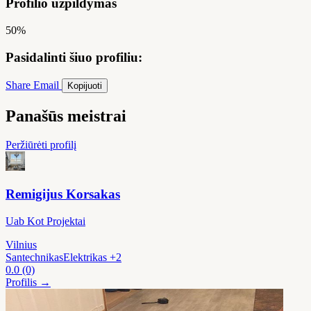
Profilio užpildymas
50%
Pasidalinti šiuo profiliu:
Share
Email
Kopijuoti
Panašūs meistrai
Peržiūrėti profilį
Remigijus Korsakas
Uab Kot Projektai
Vilnius
Santechnikas
Elektrikas
+2
0.0
(0)
Profilis →