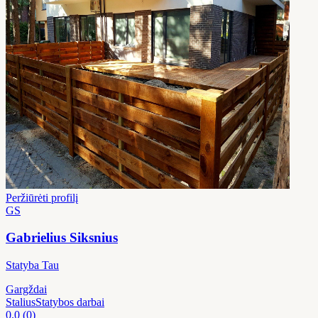
Peržiūrėti profilį
GS
Gabrielius Siksnius
Statyba Tau
Gargždai
Stalius
Statybos darbai
0.0
(0)