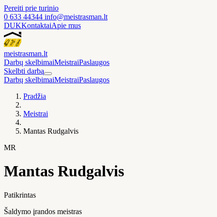
Pereiti prie turinio
0 633 44344
info@meistrasman.lt
DUK
Kontaktai
Apie mus
meistras
man
.lt
Darbų skelbimai
Meistrai
Paslaugos
Skelbti darbą
Darbų skelbimai
Meistrai
Paslaugos
Pradžia
Meistrai
Mantas Rudgalvis
MR
Mantas Rudgalvis
Patikrintas
Šaldymo įrandos meistras