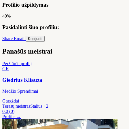
Profilio užpildymas
40%
Pasidalinti šiuo profiliu:
Share
Email
Kopijuoti
Panašūs meistrai
Peržiūrėti profilį
GK
Giedrius Kliauza
Medžio Sprendimai
Gargždai
Terasų meistras
Stalius
+2
0.0
(0)
Profilis →