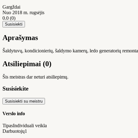
Gargždai
Nuo 2018 m. rugsėjis
0.0
(0)
Susisiekti
Aprašymas
Šaldytuvų, kondicionierių, šaldymo kamerų, ledo generatorių remonta
Atsiliepimai (0)
Šis meistras dar neturi atsiliepimų.
Susisiekite
Susisiekti su meistru
Verslo info
Tipas
Individuali veikla
Darbuotojų
1