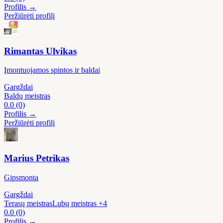
Profilis →
Peržiūrėti profilį
Rimantas Ulvikas
Įmontuojamos spintos ir baldai
Gargždai
Baldų meistras
0.0
(0)
Profilis →
Peržiūrėti profilį
Marius Petrikas
Gipsmonta
Gargždai
Terasų meistras
Lubų meistras
+4
0.0
(0)
Profilis →