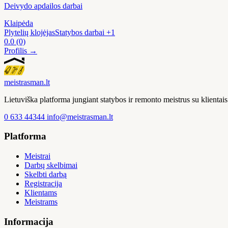
Deivydo apdailos darbai
Klaipėda
Plytelių klojėjas
Statybos darbai
+1
0.0
(0)
Profilis →
meistras
man
.lt
Lietuviška platforma jungiant statybos ir remonto meistrus su klienta
0 633 44344
info@meistrasman.lt
Platforma
Meistrai
Darbų skelbimai
Skelbti darbą
Registracija
Klientams
Meistrams
Informacija