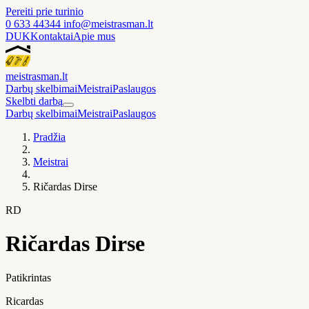
Pereiti prie turinio
0 633 44344
info@meistrasman.lt
DUK
Kontaktai
Apie mus
meistras
man
.lt
Darbų skelbimai
Meistrai
Paslaugos
Skelbti darbą
Darbų skelbimai
Meistrai
Paslaugos
Pradžia
Meistrai
Ričardas Dirse
RD
Ričardas Dirse
Patikrintas
Ricardas