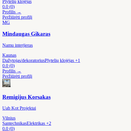
Plytelių klojėjas
0.0
(0)
Profilis →
Peržiūrėti profilį
MG
Mindaugas Gikaras
Namu interjieras
Kaunas
Dažytojas/dekoratorius
Plytelių klojėjas
+1
0.0
(0)
Profilis →
Peržiūrėti profilį
Remigijus Korsakas
Uab Kot Projektai
Vilnius
Santechnikas
Elektrikas
+2
0.0
(0)