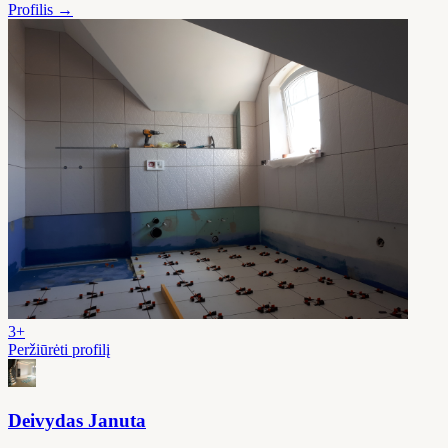
Profilis →
3+
Peržiūrėti profilį
Deivydas Januta