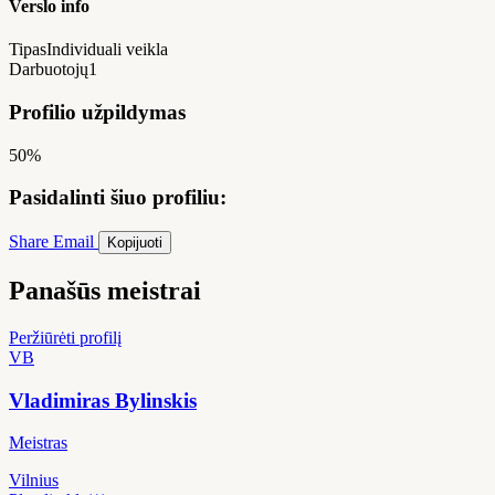
Verslo info
Tipas
Individuali veikla
Darbuotojų
1
Profilio užpildymas
50%
Pasidalinti šiuo profiliu:
Share
Email
Kopijuoti
Panašūs meistrai
Peržiūrėti profilį
VB
Vladimiras Bylinskis
Meistras
Vilnius