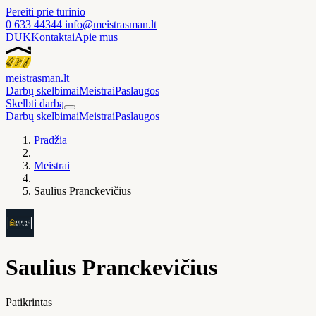
Pereiti prie turinio
0 633 44344
info@meistrasman.lt
DUK
Kontaktai
Apie mus
meistras
man
.lt
Darbų skelbimai
Meistrai
Paslaugos
Skelbti darbą
Darbų skelbimai
Meistrai
Paslaugos
Pradžia
Meistrai
Saulius Pranckevičius
Saulius Pranckevičius
Patikrintas