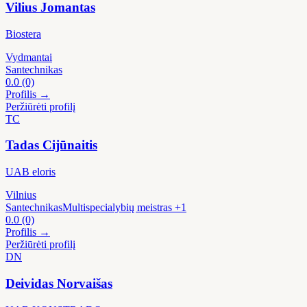
Vilius Jomantas
Biostera
Vydmantai
Santechnikas
0.0
(0)
Profilis →
Peržiūrėti profilį
TC
Tadas Cijūnaitis
UAB eloris
Vilnius
Santechnikas
Multispecialybių meistras
+1
0.0
(0)
Profilis →
Peržiūrėti profilį
DN
Deividas Norvaišas