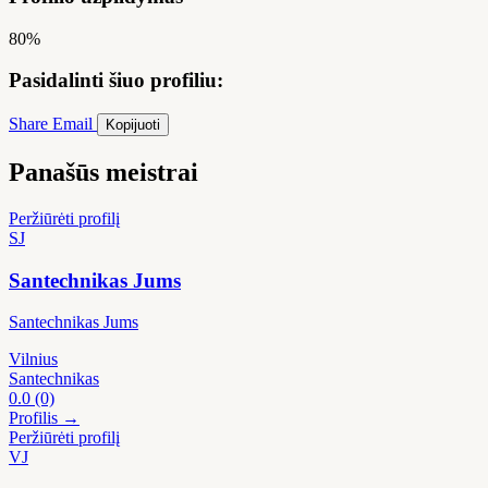
80%
Pasidalinti šiuo profiliu:
Share
Email
Kopijuoti
Panašūs meistrai
Peržiūrėti profilį
SJ
Santechnikas Jums
Santechnikas Jums
Vilnius
Santechnikas
0.0
(0)
Profilis →
Peržiūrėti profilį
VJ