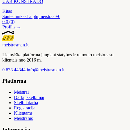
UAB KONSTRADO
Kitas
Santechnikas
Laiptų meistras
+6
0.0
(0)
Profilis →
meistras
man
.lt
Lietuviška platforma jungiant statybos ir remonto meistrus su
klientais nuo 2016 m.
0 633 44344
info@meistrasman.lt
Platforma
Meistrai
Darbų skelbimai
Skelbti darbą
Registracija
Klientams
Meistrams
Informacija