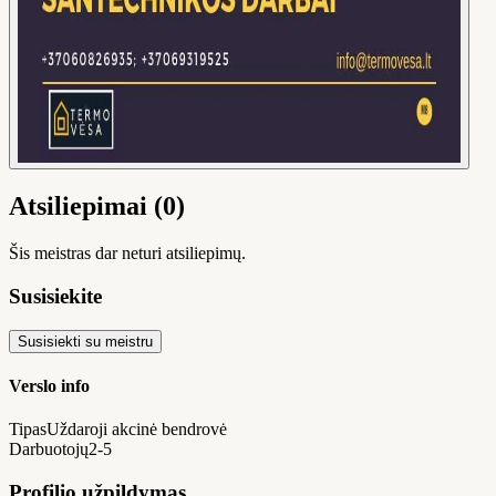
Atsiliepimai (0)
Šis meistras dar neturi atsiliepimų.
Susisiekite
Susisiekti su meistru
Verslo info
Tipas
Uždaroji akcinė bendrovė
Darbuotojų
2-5
Profilio užpildymas