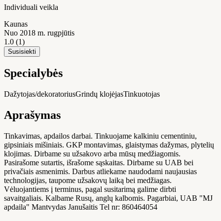
Individuali veikla
Kaunas
Nuo 2018 m. rugpjūtis
1.0
(1)
Susisiekti
Specialybės
Dažytojas/dekoratorius
Grindų klojėjas
Tinkuotojas
Aprašymas
Tinkavimas, apdailos darbai. Tinkuojame kalkiniu cementiniu,
gipsiniais mišiniais. GKP montavimas, glaistymas dažymas, plytelių
klojimas. Dirbame su užsakovo arba mūsų medžiagomis.
Pasirašome sutartis, išrašome sąskaitas. Dirbame su UAB bei
privačiais asmenimis. Darbus atliekame naudodami naujausias
technologijas, taupome užsakovų laiką bei medžiagas.
Vėluojantiems į terminus, pagal susitarimą galime dirbti
savaitgaliais. Kalbame Rusų, anglų kalbomis. Pagarbiai, UAB "MJ
apdaila" Mantvydas Janušaitis Tel nr: 860464054