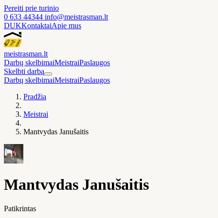
Pereiti prie turinio
0 633 44344
info@meistrasman.lt
DUK
Kontaktai
Apie mus
meistras
man
.lt
Darbų skelbimai
Meistrai
Paslaugos
Skelbti darbą
Darbų skelbimai
Meistrai
Paslaugos
Pradžia
Meistrai
Mantvydas Janušaitis
Mantvydas Janušaitis
Patikrintas