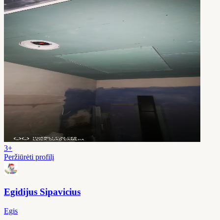
3+
Peržiūrėti profilį
Egidijus Sipavicius
Egis