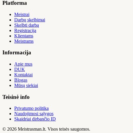
Platforma
Meistrai
Darbų skelbimai
Skelbti darbą
Registracija
Klientams
Meistrams
Informacija
Apie mus
DUK
Kontaktai
Blogas
Mūsų siekiai
Teisinė info
Privatumo politika
Naudojimosi sąlygos
Skaidriai dirbančio ID
© 2026 Meistrasman.lt. Visos teisės saugomos.