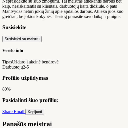
Neprasidėkite su šiuo žmogumi. Tai meistras atliekantis darbus bet
kaip, nesiskaitantis su klientais, darbuotojų kaita didžiulė, o pats
Mantvydas neturi jokių žinių apie apdailos darbus. Atlieka juos kuo
greičiau, be jokios kokybės. Tiesiog prarasite savo laiką ir pinigus.
Susisiekite
Susisiekti su meistru
Verslo info
Tipas
Uždaroji akcinė bendrovė
Darbuotojų
2-5
Profilio užpildymas
80%
Pasidalinti šiuo profiliu:
Share
Email
Kopijuoti
Panašūs meistrai