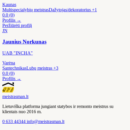
Kaunas
Multispecialybių meistras
Dažytojas/dekoratorius
+1
0.0
(0)
Profilis →
Peržiūrėti profilį
JN
Jaunius Norkunas
UAB "INCHA"
Varėna
Santechnikas
Lubų meistras
+3
0.0
(0)
Profilis →
meistras
man
.lt
Lietuviška platforma jungiant statybos ir remonto meistrus su
klientais nuo 2016 m.
0 633 44344
info@meistrasman.lt