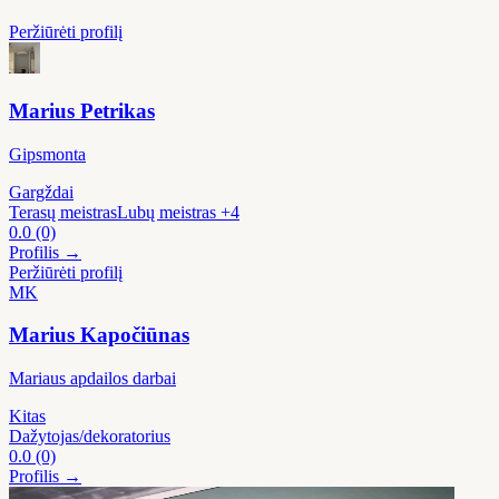
Peržiūrėti profilį
Marius Petrikas
Gipsmonta
Gargždai
Terasų meistras
Lubų meistras
+4
0.0
(0)
Profilis →
Peržiūrėti profilį
MK
Marius Kapočiūnas
Mariaus apdailos darbai
Kitas
Dažytojas/dekoratorius
0.0
(0)
Profilis →