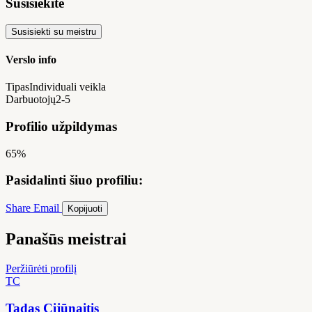
Susisiekite
Susisiekti su meistru
Verslo info
Tipas
Individuali veikla
Darbuotojų
2-5
Profilio užpildymas
65%
Pasidalinti šiuo profiliu:
Share
Email
Kopijuoti
Panašūs meistrai
Peržiūrėti profilį
TC
Tadas Cijūnaitis