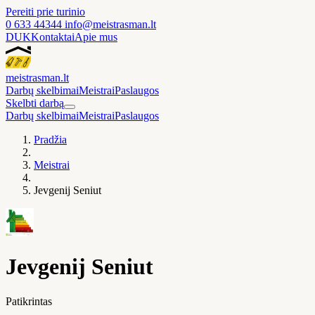
Pereiti prie turinio
0 633 44344
info@meistrasman.lt
DUK
Kontaktai
Apie mus
meistras
man
.lt
Darbų skelbimai
Meistrai
Paslaugos
Skelbti darbą
Darbų skelbimai
Meistrai
Paslaugos
Pradžia
Meistrai
Jevgenij Seniut
Jevgenij Seniut
Patikrintas