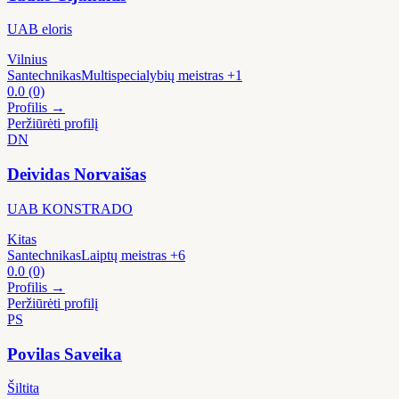
UAB eloris
Vilnius
Santechnikas
Multispecialybių meistras
+1
0.0
(0)
Profilis →
Peržiūrėti profilį
DN
Deividas Norvaišas
UAB KONSTRADO
Kitas
Santechnikas
Laiptų meistras
+6
0.0
(0)
Profilis →
Peržiūrėti profilį
PS
Povilas Saveika
Šiltita