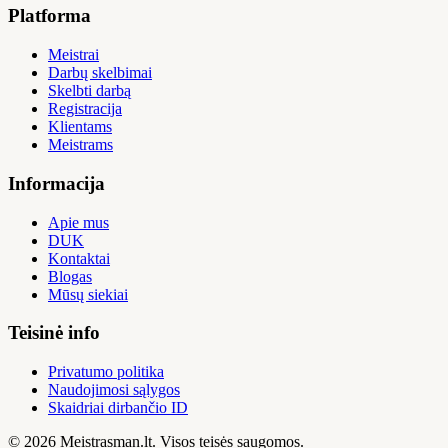
Platforma
Meistrai
Darbų skelbimai
Skelbti darbą
Registracija
Klientams
Meistrams
Informacija
Apie mus
DUK
Kontaktai
Blogas
Mūsų siekiai
Teisinė info
Privatumo politika
Naudojimosi sąlygos
Skaidriai dirbančio ID
© 2026 Meistrasman.lt. Visos teisės saugomos.