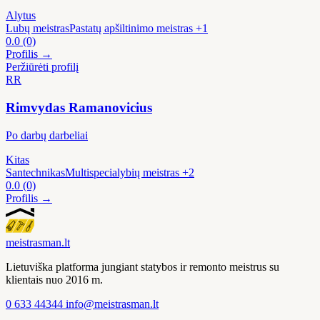
Alytus
Lubų meistras
Pastatų apšiltinimo meistras
+1
0.0
(0)
Profilis →
Peržiūrėti profilį
RR
Rimvydas Ramanovicius
Po darbų darbeliai
Kitas
Santechnikas
Multispecialybių meistras
+2
0.0
(0)
Profilis →
meistras
man
.lt
Lietuviška platforma jungiant statybos ir remonto meistrus su
klientais nuo 2016 m.
0 633 44344
info@meistrasman.lt