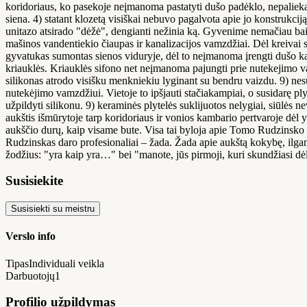
koridoriaus, ko pasekoje neįmanoma pastatyti dušo padėklo, nepaliekant
siena. 4) statant klozetą visiškai nebuvo pagalvota apie jo konstrukcij
unitazo atsirado "dėžė", dengianti nežinia ką. Gyvenime nemačiau baisia
mašinos vandentiekio čiaupas ir kanalizacijos vamzdžiai. Dėl kreivai s
gyvatukas sumontas sienos viduryje, dėl to neįmanoma įrengti dušo kab
kriauklės. Kriauklės sifono net neįmanoma pajungti prie nutekejimo va
silikonas atrodo visišku menkniekiu lyginant su bendru vaizdu. 9) nes
nutekėjimo vamzdžiui. Vietoje to ipšjauti stačiakampiai, o susidarę ply
užpildyti silikonu. 9) keraminės plytelės suklijuotos nelygiai, siūlės
aukštis išmūrytoje tarp koridoriaus ir vonios kambario pertvaroje dėl 
aukščio durų, kaip visame bute. Visa tai byloja apie Tomo Rudzinsko 
Rudzinskas daro profesionaliai – žada. Žada apie aukštą kokybę, ilgametę
žodžius: "yra kaip yra…" bei "manote, jūs pirmoji, kuri skundžiasi dė
Susisiekite
Susisiekti su meistru
Verslo info
Tipas
Individuali veikla
Darbuotojų
1
Profilio užpildymas