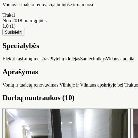
Vonios ir tualeto renovacija butuose ir namuose
Trakai
Nuo 2018 m. rugpjūtis
1.0
(1)
Susisiekti
Specialybės
Elektrikas
Lubų meistras
Plytelių klojėjas
Santechnikas
Vidaus apdaila
Aprašymas
Vonių ir tualetų renovavimas Vilniuje ir Vilniaus apskrityje bei Trakuos
Darbų nuotraukos (10)