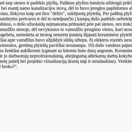
 tarp sienos ir padėklo plyšių. Paliktus plyšius bandyta uždengti prikli
ą bei esantį namo kanalizacijos stovą, dėl to buvo įrengtos paplidomos a
u, išskyrus kaip ant šios "dėžės", suklijuotų plytelių. Per paliktą plyš
umūrytos pertvaros ir dėl to netelpančio į kampą dušo padėklo nebetelpa 
inos, o dušo užuolaidą neįmanoma pritraukti prie pat sienos, nes trukd
mzdžio sienoje, dėl nevykusios to vamzdžio įrengimo vietos, kuri nesut
ugebėta, nemokėta ar tiesiog neturėta įrankių išpjauti keraminėse plyte
šiai apie vamdžius buvo užpildyti siūlių užtepu. 8) elektros rozetės nes
 nevienodos, gretimų plytelių paviršiai nesutampa. 10) dušo vandens paju
yra ženkliai aukškesnis lyginant su kitomis buto durų angomis. Keraminės
ir jo darbuotojų neprofesionalumą, abejingumą atliekamų darbų kokybei
 patirtį bei projekto vizualizaciją (kurių taip ir nesulaukiau). Venkite 
l broko?".