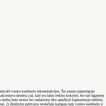
rtį dėl vonios kambario rekonstrukcijos. Šis asmuo įsipareigojo
akcentavo demėsį į tai, kad yra labai reiklus kokybei, bei turi ilgametę
mo darbų buto sienos bei radiatorius liko aptaškyti lyginamuoju mišiniu,
ai. 2) išmūrytos pertvaros nestačiais kampais tarp vonios kambario ir