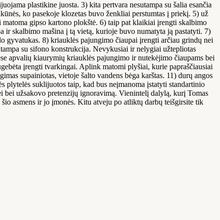
juojama plastikine juosta. 3) kita pertvara nesutampa su šalia esančia
lkūnės, ko pasekoje klozetas buvo ženkliai perstumtas į priekį. 5) už
i matoma gipso kartono plokštė. 6) taip pat klaikiai įrengti skalbimo
ir skalbimo mašina į tą vietą, kurioje buvo numatyta ją pastatyti. 7)
o gyvatukas. 8) kriauklės pajungimo čiaupai įrengti arčiau grindų nei
ampa su sifono konstrukcija. Nevykusiai ir nelygiai užtepliotas
lėse apvalių kiaurymių kriauklės pajungimo ir nutekėjimo čiaupams bei
ugebėta įrengti tvarkingai. Aplink matomi plyšiai, kurie papraščiausiai
ngimas supainiotas, vietoje šalto vandens bėga karštas. 11) durų angos
 plytelės suklijuotos taip, kad bus neįmanoma įstatyti standartinio
 bei užsakovo pretenzijų ignoravimą. Vienintelį dalylą, kurį Tomas
šio asmens ir jo įmonės. Kitu atveju po atliktų darbų teišgirsite tik