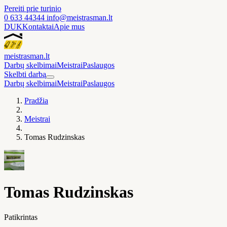
Pereiti prie turinio
0 633 44344
info@meistrasman.lt
DUK
Kontaktai
Apie mus
meistras
man
.lt
Darbų skelbimai
Meistrai
Paslaugos
Skelbti darbą
Darbų skelbimai
Meistrai
Paslaugos
Pradžia
Meistrai
Tomas Rudzinskas
Tomas Rudzinskas
Patikrintas