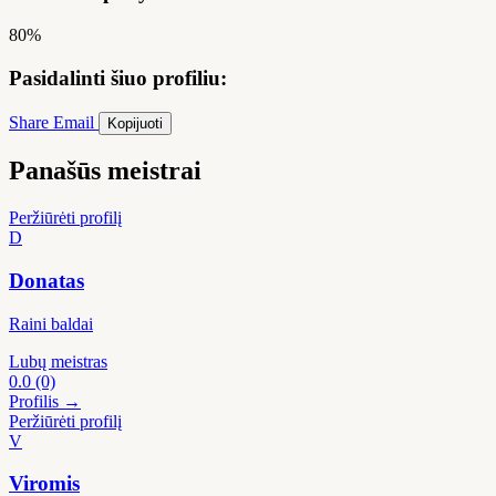
80%
Pasidalinti šiuo profiliu:
Share
Email
Kopijuoti
Panašūs meistrai
Peržiūrėti profilį
D
Donatas
Raini baldai
Lubų meistras
0.0
(0)
Profilis →
Peržiūrėti profilį
V
Viromis