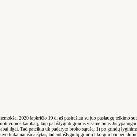
mokša. 2020 lapkričio 19 d. aš pasirašiau su juo paslaugų teikimo suta
oti vonios kambarį, taip pat išlyginti grindis visame bute. Jis ypatingai 
 labai ilgai. Tad pateikiu tik padaryto broko sąrašą. 1) po grindų lygini
vo tinkamai išmaišytas, tad ant išlygintų grindų liko gumbai bei įdubim