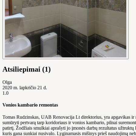
Atsiliepimai (1)
Olga
2020 m. lapkričio 21 d.
1.0
Vonios kambario remontas
Tomas Rudzinskas, UAB Renovacija Lt direktorius, yra apgavikas ir ne
sumūryti pertvarą tarp koridoriaus ir vonios kambario, pilnai suremontu
patirtį. Žodžiais smulkiai aprašyti jo įmonės darbų rezultatus užtruktų
kuris gana sunkiai nusivalo. Lyginamasis mišinys prieš naudojimą nebu