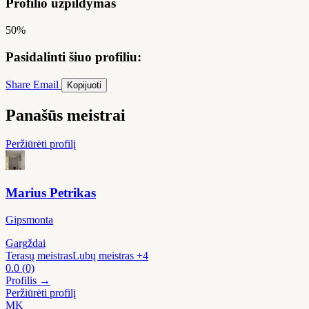
Profilio užpildymas
50%
Pasidalinti šiuo profiliu:
Share
Email
Kopijuoti
Panašūs meistrai
Peržiūrėti profilį
Marius Petrikas
Gipsmonta
Gargždai
Terasų meistras
Lubų meistras
+4
0.0
(0)
Profilis →
Peržiūrėti profilį
MK