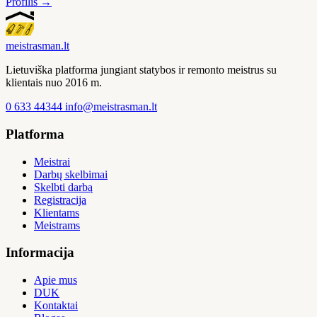
Profilis →
meistras
man
.lt
Lietuviška platforma jungiant statybos ir remonto meistrus su
klientais nuo 2016 m.
0 633 44344
info@meistrasman.lt
Platforma
Meistrai
Darbų skelbimai
Skelbti darbą
Registracija
Klientams
Meistrams
Informacija
Apie mus
DUK
Kontaktai