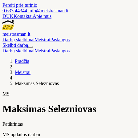
Pereiti prie turinio
0 633 44344
info@meistrasman.lt
DUK
Kontaktai
Apie mus
meistras
man
.lt
Darbų skelbimai
Meistrai
Paslaugos
Skelbti darbą
Darbų skelbimai
Meistrai
Paslaugos
Pradžia
Meistrai
Maksimas Selezniovas
MS
Maksimas Selezniovas
Patikrintas
MS apdailos darbai