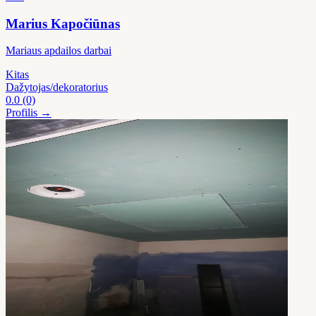
Marius Kapočiūnas
Mariaus apdailos darbai
Kitas
Dažytojas/dekoratorius
0.0
(0)
Profilis →