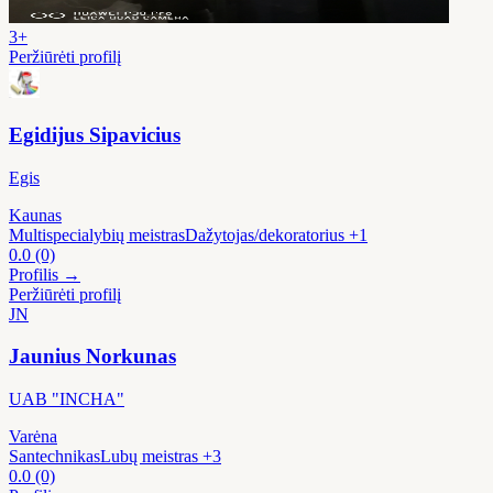
3+
Peržiūrėti profilį
Egidijus Sipavicius
Egis
Kaunas
Multispecialybių meistras
Dažytojas/dekoratorius
+1
0.0
(0)
Profilis →
Peržiūrėti profilį
JN
Jaunius Norkunas
UAB "INCHA"
Varėna
Santechnikas
Lubų meistras
+3
0.0
(0)