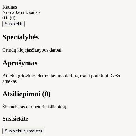
Kaunas
Nuo 2026 m. sausis
0.0
(0)
Susisiekti
Specialybės
Grindų klojėjas
Statybos darbai
Aprašymas
Atlieku griovimo, demontavimo darbus, esant poreikiui išvežu
atliekas
Atsiliepimai (0)
Šis meistras dar neturi atsiliepimų.
Susisiekite
Susisiekti su meistru