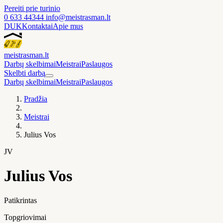
Pereiti prie turinio
0 633 44344
info@meistrasman.lt
DUK
Kontaktai
Apie mus
meistras
man
.lt
Darbų skelbimai
Meistrai
Paslaugos
Skelbti darbą
Darbų skelbimai
Meistrai
Paslaugos
Pradžia
Meistrai
Julius Vos
JV
Julius Vos
Patikrintas
Topgriovimai