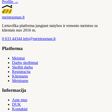
Profilis →
meistras
man
.lt
Lietuviška platforma jungiant statybos ir remonto meistrus su
klientais nuo 2016 m.
0 633 44344
info@meistrasman.lt
Platforma
Meistrai
Darbų skelbimai
Skelbti darbą
Registracija
Klientams
Meistrams
Informacija
Apie mus
DUK
Kontaktai