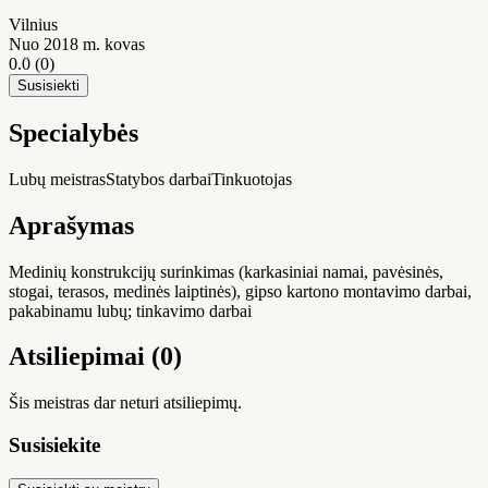
Vilnius
Nuo 2018 m. kovas
0.0
(0)
Susisiekti
Specialybės
Lubų meistras
Statybos darbai
Tinkuotojas
Aprašymas
Medinių konstrukcijų surinkimas (karkasiniai namai, pavėsinės,
stogai, terasos, medinės laiptinės), gipso kartono montavimo darbai,
pakabinamu lubų; tinkavimo darbai
Atsiliepimai (0)
Šis meistras dar neturi atsiliepimų.
Susisiekite