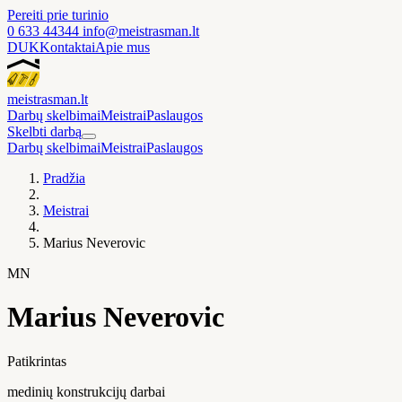
Pereiti prie turinio
0 633 44344
info@meistrasman.lt
DUK
Kontaktai
Apie mus
meistras
man
.lt
Darbų skelbimai
Meistrai
Paslaugos
Skelbti darbą
Darbų skelbimai
Meistrai
Paslaugos
Pradžia
Meistrai
Marius Neverovic
MN
Marius Neverovic
Patikrintas
medinių konstrukcijų darbai