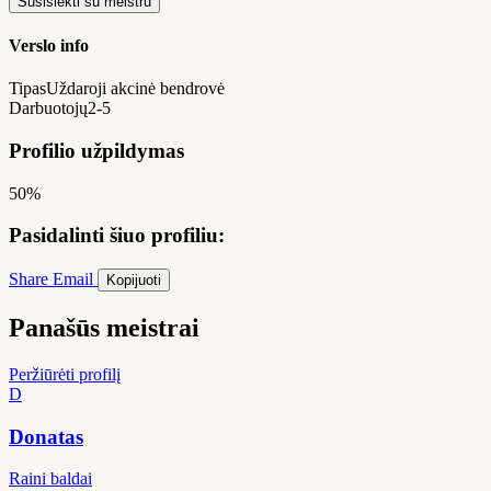
Susisiekti su meistru
Verslo info
Tipas
Uždaroji akcinė bendrovė
Darbuotojų
2-5
Profilio užpildymas
50%
Pasidalinti šiuo profiliu:
Share
Email
Kopijuoti
Panašūs meistrai
Peržiūrėti profilį
D
Donatas
Raini baldai