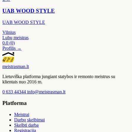
UAB WOOD STYLE
UAB WOOD STYLE
Vilnius
Lubų meistras
0.0
(0)
Profilis →
meistras
man
.lt
Lietuviška platforma jungiant statybos ir remonto meistrus su
klientais nuo 2016 m.
0 633 44344
info@meistrasman.lt
Platforma
Meistrai
Darbų skelbimai
Skelbti darbą
Registracija