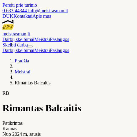
Pereiti prie turinio
0 633 44344
info@meistrasman.lt
DUK
Kontaktai
Apie mus
meistras
man
.lt
Darbų skelbimai
Meistrai
Paslaugos
Skelbti darbą
Darbų skelbimai
Meistrai
Paslaugos
Pradžia
Meistrai
Rimantas Balcaitis
RB
Rimantas Balcaitis
Patikrintas
Kaunas
Nuo 2024 m. sausis