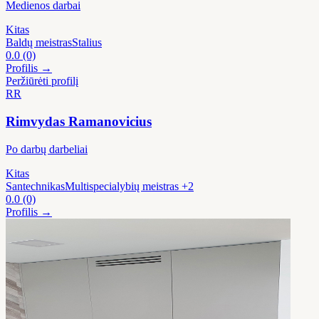
Medienos darbai
Kitas
Baldų meistras
Stalius
0.0
(0)
Profilis →
Peržiūrėti profilį
RR
Rimvydas Ramanovicius
Po darbų darbeliai
Kitas
Santechnikas
Multispecialybių meistras
+2
0.0
(0)
Profilis →