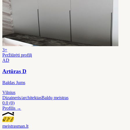
3+
Peržiūrėti profilį
AD
Artūras D
Baldas Jums
Vilnius
Dizaineris/architektas
Baldų meistras
0.0
(0)
Profilis →
meistras
man
.lt