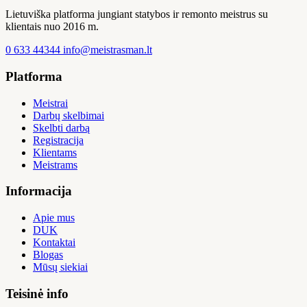
Lietuviška platforma jungiant statybos ir remonto meistrus su
klientais nuo 2016 m.
0 633 44344
info@meistrasman.lt
Platforma
Meistrai
Darbų skelbimai
Skelbti darbą
Registracija
Klientams
Meistrams
Informacija
Apie mus
DUK
Kontaktai
Blogas
Mūsų siekiai
Teisinė info