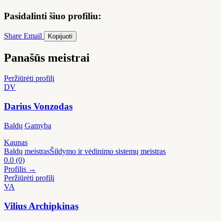
Pasidalinti šiuo profiliu:
Share
Email
Kopijuoti
Panašūs meistrai
Peržiūrėti profilį
DV
Darius Vonzodas
Baldų Gamyba
Kaunas
Baldų meistras
Šildymo ir vėdinimo sistemų meistras
0.0
(0)
Profilis →
Peržiūrėti profilį
VA
Vilius Archipkinas