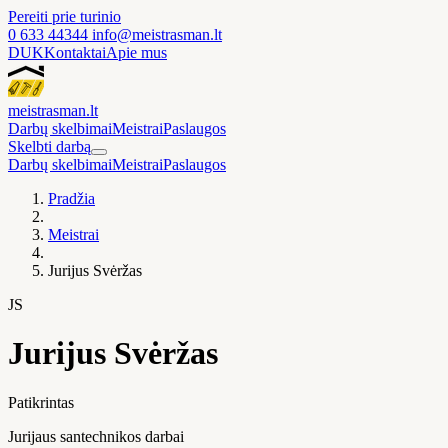
Pereiti prie turinio
0 633 44344
info@meistrasman.lt
DUK
Kontaktai
Apie mus
meistras
man
.lt
Darbų skelbimai
Meistrai
Paslaugos
Skelbti darbą
Darbų skelbimai
Meistrai
Paslaugos
Pradžia
Meistrai
Jurijus Svėržas
JS
Jurijus Svėržas
Patikrintas
Jurijaus santechnikos darbai