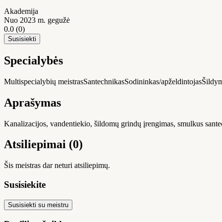
Akademija
Nuo 2023 m. gegužė
0.0
(0)
Susisiekti
Specialybės
Multispecialybių meistras
Santechnikas
Sodininkas/apželdintojas
Šildym
Aprašymas
Kanalizacijos, vandentiekio, šildomų grindų įrengimas, smulkus sante
Atsiliepimai (0)
Šis meistras dar neturi atsiliepimų.
Susisiekite
Susisiekti su meistru