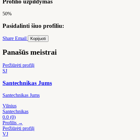
Profilio užpildymas
50%
Pasidalinti šiuo profiliu:
Share
Email
Kopijuoti
Panašūs meistrai
Peržiūrėti profilį
SJ
Santechnikas Jums
Santechnikas Jums
Vilnius
Santechnikas
0.0
(0)
Profilis →
Peržiūrėti profilį
VJ