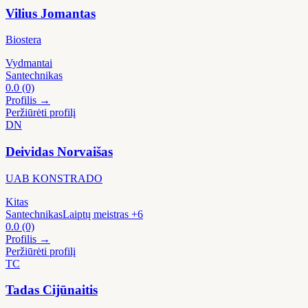
Vilius Jomantas
Biostera
Vydmantai
Santechnikas
0.0
(0)
Profilis →
Peržiūrėti profilį
DN
Deividas Norvaišas
UAB KONSTRADO
Kitas
Santechnikas
Laiptų meistras
+6
0.0
(0)
Profilis →
Peržiūrėti profilį
TC
Tadas Cijūnaitis