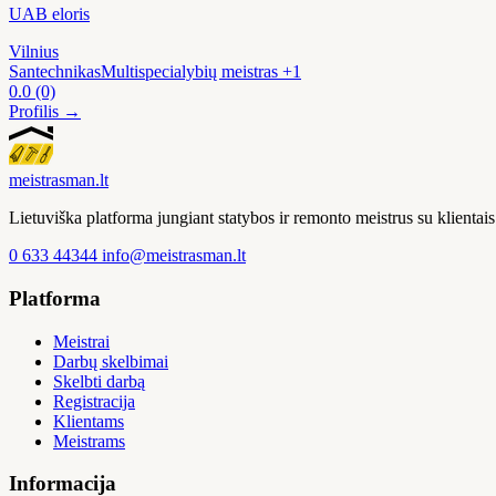
UAB eloris
Vilnius
Santechnikas
Multispecialybių meistras
+1
0.0
(0)
Profilis →
meistras
man
.lt
Lietuviška platforma jungiant statybos ir remonto meistrus su klienta
0 633 44344
info@meistrasman.lt
Platforma
Meistrai
Darbų skelbimai
Skelbti darbą
Registracija
Klientams
Meistrams
Informacija