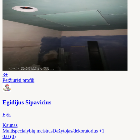
3+
Peržiūrėti profilį
Egidijus Sipavicius
Egis
Kaunas
Multispecialybių meistras
Dažytojas/dekoratorius
+1
0.0
(0)