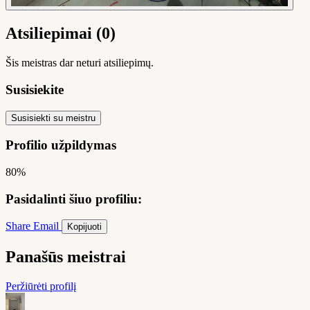
Atsiliepimai (0)
Šis meistras dar neturi atsiliepimų.
Susisiekite
Susisiekti su meistru
Profilio užpildymas
80%
Pasidalinti šiuo profiliu:
Share
Email
Kopijuoti
Panašūs meistrai
Peržiūrėti profilį