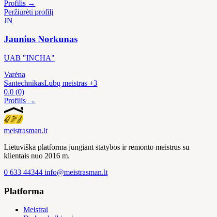
Profilis →
Peržiūrėti profilį
JN
Jaunius Norkunas
UAB "INCHA"
Varėna
Santechnikas
Lubų meistras
+3
0.0
(0)
Profilis →
meistras
man
.lt
Lietuviška platforma jungiant statybos ir remonto meistrus su
klientais nuo 2016 m.
0 633 44344
info@meistrasman.lt
Platforma
Meistrai