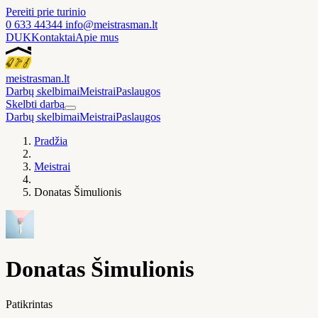
Pereiti prie turinio
0 633 44344
info@meistrasman.lt
DUK
Kontaktai
Apie mus
meistras
man
.lt
Darbų skelbimai
Meistrai
Paslaugos
Skelbti darbą
Darbų skelbimai
Meistrai
Paslaugos
Pradžia
Meistrai
Donatas Šimulionis
Donatas Šimulionis
Patikrintas