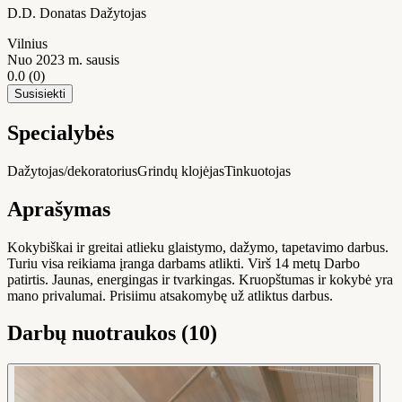
D.D. Donatas Dažytojas
Vilnius
Nuo 2023 m. sausis
0.0
(0)
Susisiekti
Specialybės
Dažytojas/dekoratorius
Grindų klojėjas
Tinkuotojas
Aprašymas
Kokybiškai ir greitai atlieku glaistymo, dažymo, tapetavimo darbus.
Turiu visa reikiama įranga darbams atlikti. Virš 14 metų Darbo
patirtis. Jaunas, energingas ir tvarkingas. Kruopštumas ir kokybė yra
mano privalumai. Prisiimu atsakomybę už atliktus darbus.
Darbų nuotraukos (10)