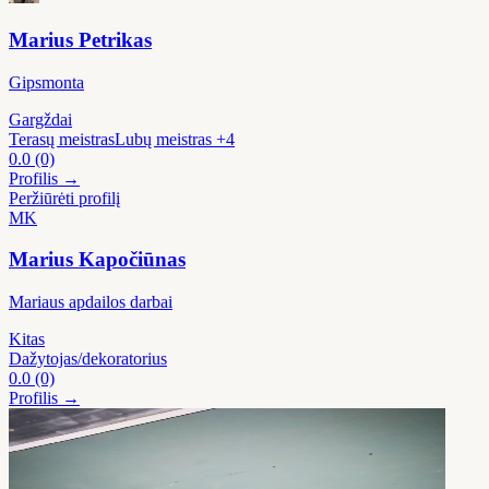
Marius Petrikas
Gipsmonta
Gargždai
Terasų meistras
Lubų meistras
+4
0.0
(0)
Profilis →
Peržiūrėti profilį
MK
Marius Kapočiūnas
Mariaus apdailos darbai
Kitas
Dažytojas/dekoratorius
0.0
(0)
Profilis →