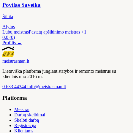
Povilas Saveika
Šiltita
Alytus
Lubų meistras
Pastatų apšiltinimo meistras
+1
0.0
(0)
Profilis →
meistras
man
.lt
Lietuviška platforma jungiant statybos ir remonto meistrus su
klientais nuo 2016 m.
0 633 44344
info@meistrasman.lt
Platforma
Meistrai
Darbų skelbimai
Skelbti darbą
Registracija
Klientams