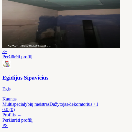
3+
Peržiūrėti profilį
Egidijus Sipavicius
Egis
Kaunas
Multispecialybių meistras
Dažytojas/dekoratorius
+1
0.0
(0)
Profilis →
Peržiūrėti profilį
PS