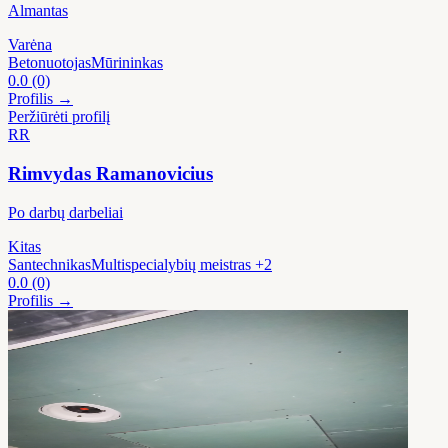
Almantas
Varėna
Betonuotojas
Mūrininkas
0.0
(0)
Profilis →
Peržiūrėti profilį
RR
Rimvydas Ramanovicius
Po darbų darbeliai
Kitas
Santechnikas
Multispecialybių meistras
+2
0.0
(0)
Profilis →