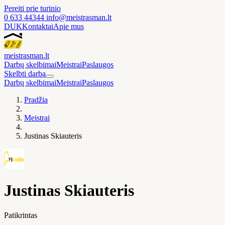
Pereiti prie turinio
0 633 44344
info@meistrasman.lt
DUK
Kontaktai
Apie mus
meistras
man
.lt
Darbų skelbimai
Meistrai
Paslaugos
Skelbti darbą
Darbų skelbimai
Meistrai
Paslaugos
Pradžia
Meistrai
Justinas Skiauteris
Justinas Skiauteris
Patikrintas