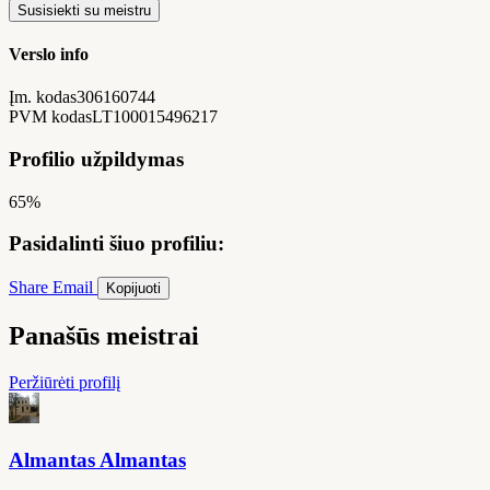
Susisiekti su meistru
Verslo info
Įm. kodas
306160744
PVM kodas
LT100015496217
Profilio užpildymas
65%
Pasidalinti šiuo profiliu:
Share
Email
Kopijuoti
Panašūs meistrai
Peržiūrėti profilį
Almantas Almantas