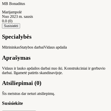
MB Bonaditus
Marijampolė
Nuo 2023 m. sausis
0.0
(0)
Susisiekti
Specialybės
Mūrininkas
Statybos darbai
Vidaus apdaila
Aprašymas
Vidaus ir lauko apdailos darbai nuo iki. Konstrukciniai ir gerbuvio
darbai. Ilgametė patirtis skandinavijoje.
Atsiliepimai (0)
Šis meistras dar neturi atsiliepimų.
Susisiekite