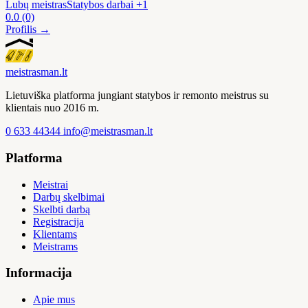
Lubų meistras
Statybos darbai
+1
0.0
(0)
Profilis →
meistras
man
.lt
Lietuviška platforma jungiant statybos ir remonto meistrus su
klientais nuo 2016 m.
0 633 44344
info@meistrasman.lt
Platforma
Meistrai
Darbų skelbimai
Skelbti darbą
Registracija
Klientams
Meistrams
Informacija
Apie mus