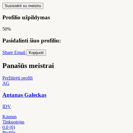
Susisiekti su meistru
Profilio užpildymas
50%
Pasidalinti šiuo profiliu:
Share
Email
Kopijuoti
Panašūs meistrai
Peržiūrėti profilį
AG
Antanas Galeckas
IDV
Kaunas
Tinkuotojas
0.0
(0)
Profilis →