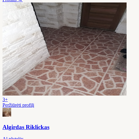
3+
Peržiūrėti profilį
Algirdas Riklickas
Al plytelės