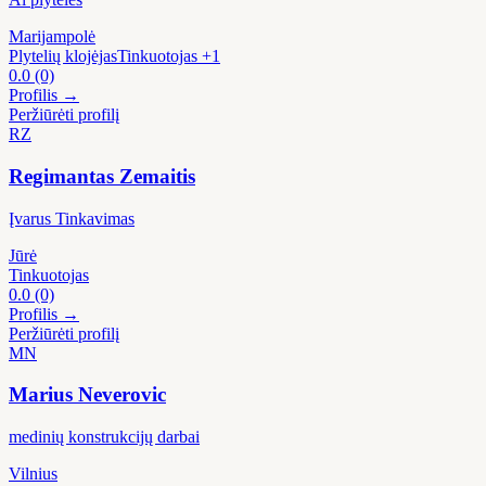
Marijampolė
Plytelių klojėjas
Tinkuotojas
+1
0.0
(0)
Profilis →
Peržiūrėti profilį
RZ
Regimantas Zemaitis
Įvarus Tinkavimas
Jūrė
Tinkuotojas
0.0
(0)
Profilis →
Peržiūrėti profilį
MN
Marius Neverovic
medinių konstrukcijų darbai
Vilnius