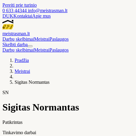
Pereiti prie turinio
0 633 44344
info@meistrasman.lt
DUK
Kontaktai
Apie mus
meistras
man
.lt
Darbų skelbimai
Meistrai
Paslaugos
Skelbti darbą
Darbų skelbimai
Meistrai
Paslaugos
Pradžia
Meistrai
Sigitas Normantas
SN
Sigitas Normantas
Patikrintas
Tinkavimo darbai