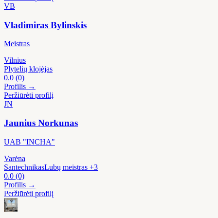
VB
Vladimiras Bylinskis
Meistras
Vilnius
Plytelių klojėjas
0.0
(0)
Profilis →
Peržiūrėti profilį
JN
Jaunius Norkunas
UAB "INCHA"
Varėna
Santechnikas
Lubų meistras
+3
0.0
(0)
Profilis →
Peržiūrėti profilį