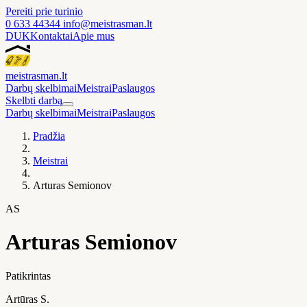
Pereiti prie turinio
0 633 44344
info@meistrasman.lt
DUK
Kontaktai
Apie mus
meistras
man
.lt
Darbų skelbimai
Meistrai
Paslaugos
Skelbti darbą
Darbų skelbimai
Meistrai
Paslaugos
Pradžia
Meistrai
Arturas Semionov
AS
Arturas Semionov
Patikrintas
Artūras S.