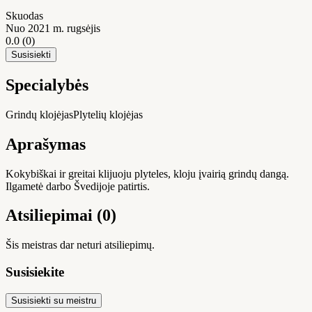
Skuodas
Nuo 2021 m. rugsėjis
0.0
(0)
Susisiekti
Specialybės
Grindų klojėjas
Plytelių klojėjas
Aprašymas
Kokybiškai ir greitai klijuoju plyteles, kloju įvairią grindų dangą.
Ilgametė darbo Švedijoje patirtis.
Atsiliepimai (0)
Šis meistras dar neturi atsiliepimų.
Susisiekite
Susisiekti su meistru