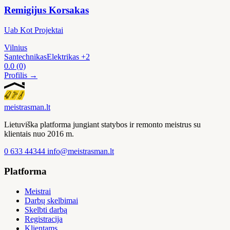
Remigijus Korsakas
Uab Kot Projektai
Vilnius
Santechnikas
Elektrikas
+2
0.0
(0)
Profilis →
meistras
man
.lt
Lietuviška platforma jungiant statybos ir remonto meistrus su
klientais nuo 2016 m.
0 633 44344
info@meistrasman.lt
Platforma
Meistrai
Darbų skelbimai
Skelbti darbą
Registracija
Klientams