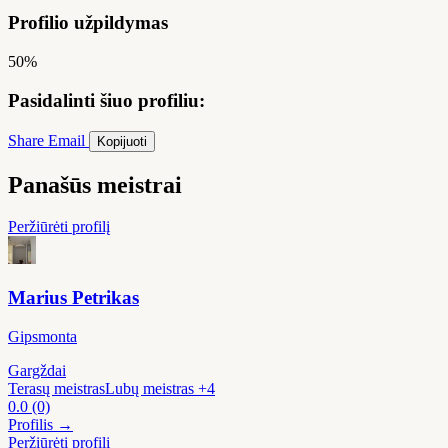
Profilio užpildymas
50%
Pasidalinti šiuo profiliu:
Share
Email
Kopijuoti
Panašūs meistrai
Peržiūrėti profilį
Marius Petrikas
Gipsmonta
Gargždai
Terasų meistras
Lubų meistras
+4
0.0
(0)
Profilis →
Peržiūrėti profilį