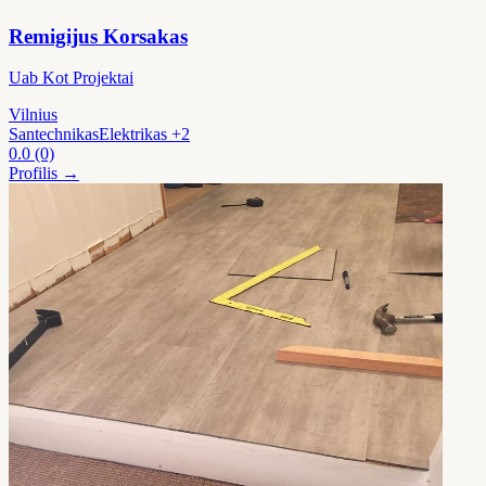
Remigijus Korsakas
Uab Kot Projektai
Vilnius
Santechnikas
Elektrikas
+2
0.0
(0)
Profilis →