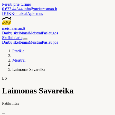
Pereiti prie turinio
0 633 44344
info@meistrasman.lt
DUK
Kontaktai
Apie mus
meistras
man
.lt
Darbų skelbimai
Meistrai
Paslaugos
Skelbti darbą
Darbų skelbimai
Meistrai
Paslaugos
Pradžia
Meistrai
Laimonas Savareika
LS
Laimonas Savareika
Patikrintas
...