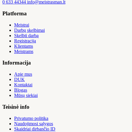
0 633 44344
info@meistrasman.lt
Platforma
Meistrai
Darbų skelbimai
Skelbti darbą
Registracija
Klientams
Meistrams
Informacija
Apie mus
DUK
Kontaktai
Blogas
Mūsų siekiai
Teisinė info
Privatumo politika
Naudojimosi sąlygos
Skaidriai dirbančio ID