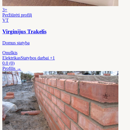
3+
Peržiūrėti profilį
VT
Virginijus Trakelis
Domus statyba
Onuškis
Elektrikas
Statybos darbai
+1
0.0
(0)
Profilis →