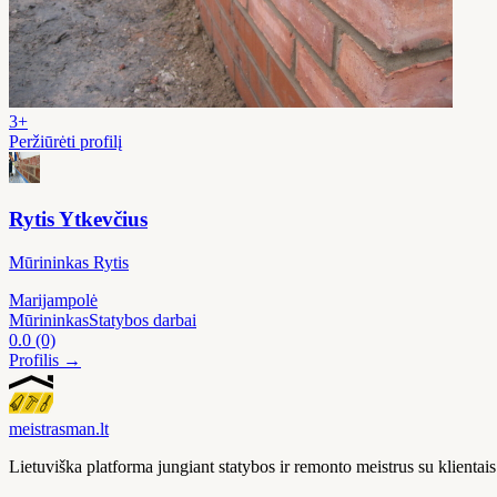
3+
Peržiūrėti profilį
Rytis Ytkevčius
Mūrininkas Rytis
Marijampolė
Mūrininkas
Statybos darbai
0.0
(0)
Profilis →
meistras
man
.lt
Lietuviška platforma jungiant statybos ir remonto meistrus su klienta