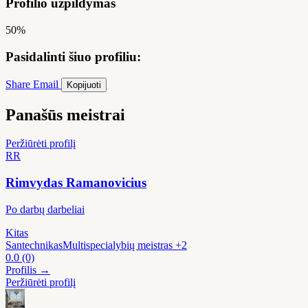
Profilio užpildymas
50%
Pasidalinti šiuo profiliu:
Share
Email
Kopijuoti
Panašūs meistrai
Peržiūrėti profilį
RR
Rimvydas Ramanovicius
Po darbų darbeliai
Kitas
Santechnikas
Multispecialybių meistras
+2
0.0
(0)
Profilis →
Peržiūrėti profilį