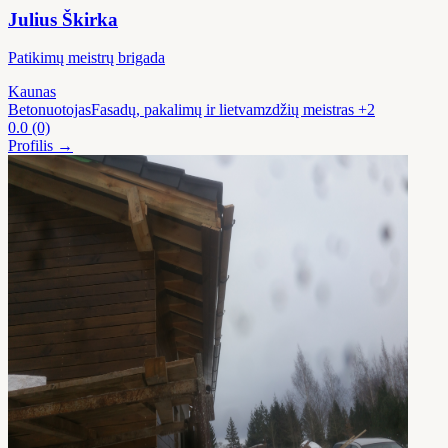
Julius Škirka
Patikimų meistrų brigada
Kaunas
Betonuotojas
Fasadų, pakalimų ir lietvamzdžių meistras
+2
0.0
(0)
Profilis →