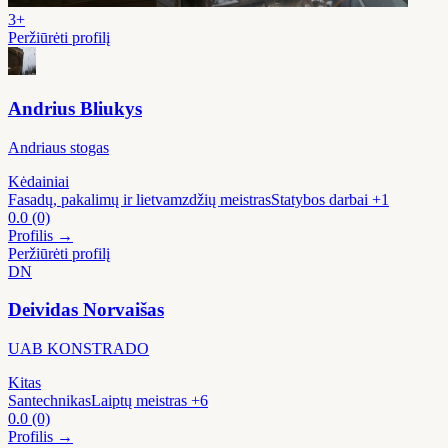
3+
Peržiūrėti profilį
Andrius Bliukys
Andriaus stogas
Kėdainiai
Fasadų, pakalimų ir lietvamzdžių meistras
Statybos darbai
+1
0.0
(0)
Profilis →
Peržiūrėti profilį
DN
Deividas Norvaišas
UAB KONSTRADO
Kitas
Santechnikas
Laiptų meistras
+6
0.0
(0)
Profilis →