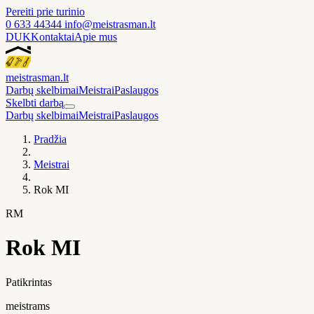
Pereiti prie turinio
0 633 44344
info@meistrasman.lt
DUK
Kontaktai
Apie mus
meistras
man
.lt
Darbų skelbimai
Meistrai
Paslaugos
Skelbti darbą
Darbų skelbimai
Meistrai
Paslaugos
Pradžia
Meistrai
Rok MI
RM
Rok MI
Patikrintas
meistrams