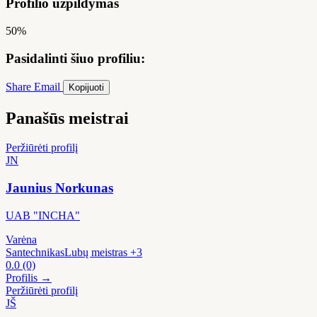
Profilio užpildymas
50%
Pasidalinti šiuo profiliu:
Share
Email
Kopijuoti
Panašūs meistrai
Peržiūrėti profilį
JN
Jaunius Norkunas
UAB "INCHA"
Varėna
Santechnikas
Lubų meistras
+3
0.0
(0)
Profilis →
Peržiūrėti profilį
JŠ