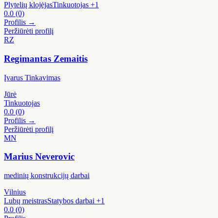
Plytelių klojėjas
Tinkuotojas
+1
0.0
(0)
Profilis →
Peržiūrėti profilį
RZ
Regimantas Zemaitis
Įvarus Tinkavimas
Jūrė
Tinkuotojas
0.0
(0)
Profilis →
Peržiūrėti profilį
MN
Marius Neverovic
medinių konstrukcijų darbai
Vilnius
Lubų meistras
Statybos darbai
+1
0.0
(0)