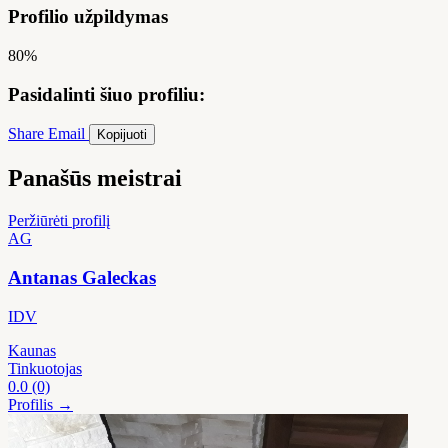
Profilio užpildymas
80%
Pasidalinti šiuo profiliu:
Share
Email
Kopijuoti
Panašūs meistrai
Peržiūrėti profilį
AG
Antanas Galeckas
IDV
Kaunas
Tinkuotojas
0.0
(0)
Profilis →