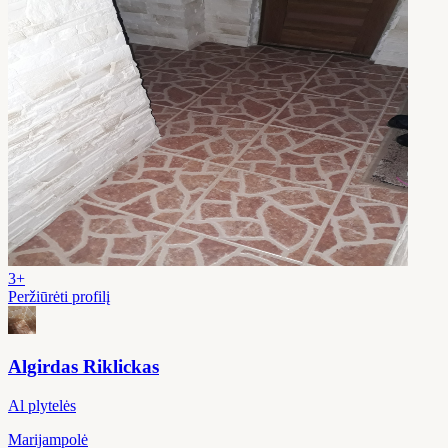
3+
Peržiūrėti profilį
Algirdas Riklickas
Al plytelės
Marijampolė