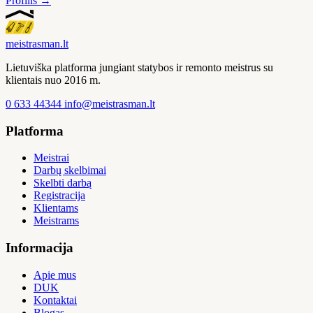
Profilis →
meistras
man
.lt
Lietuviška platforma jungiant statybos ir remonto meistrus su
klientais nuo 2016 m.
0 633 44344
info@meistrasman.lt
Platforma
Meistrai
Darbų skelbimai
Skelbti darbą
Registracija
Klientams
Meistrams
Informacija
Apie mus
DUK
Kontaktai
Blogas