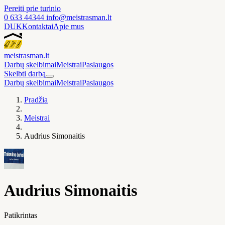
Pereiti prie turinio
0 633 44344
info@meistrasman.lt
DUK
Kontaktai
Apie mus
meistras
man
.lt
Darbų skelbimai
Meistrai
Paslaugos
Skelbti darbą
Darbų skelbimai
Meistrai
Paslaugos
Pradžia
Meistrai
Audrius Simonaitis
Audrius Simonaitis
Patikrintas