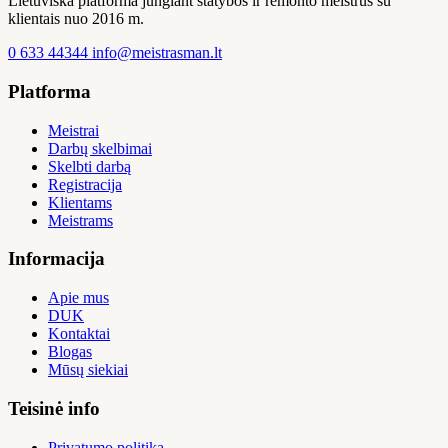
Lietuviška platforma jungiant statybos ir remonto meistrus su
klientais nuo 2016 m.
0 633 44344
info@meistrasman.lt
Platforma
Meistrai
Darbų skelbimai
Skelbti darbą
Registracija
Klientams
Meistrams
Informacija
Apie mus
DUK
Kontaktai
Blogas
Mūsų siekiai
Teisinė info
Privatumo politika