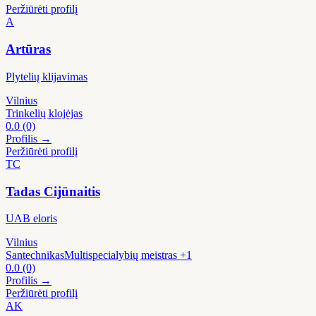
Peržiūrėti profilį
A
Artūras
Plytelių klijavimas
Vilnius
Trinkelių klojėjas
0.0
(0)
Profilis →
Peržiūrėti profilį
TC
Tadas Cijūnaitis
UAB eloris
Vilnius
Santechnikas
Multispecialybių meistras
+1
0.0
(0)
Profilis →
Peržiūrėti profilį
AK