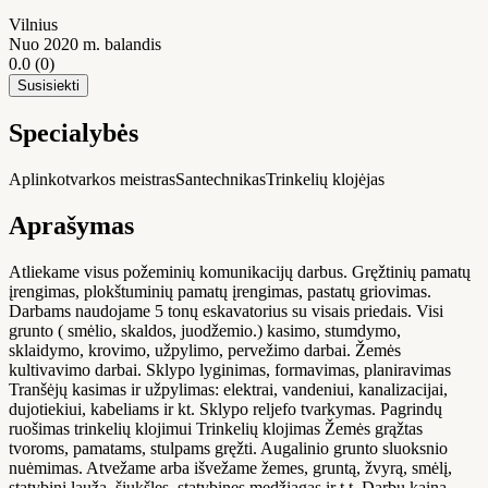
Vilnius
Nuo 2020 m. balandis
0.0
(0)
Susisiekti
Specialybės
Aplinkotvarkos meistras
Santechnikas
Trinkelių klojėjas
Aprašymas
Atliekame visus požeminių komunikacijų darbus. Gręžtinių pamatų
įrengimas, plokštuminių pamatų įrengimas, pastatų griovimas.
Darbams naudojame 5 tonų eskavatorius su visais priedais. Visi
grunto ( smėlio, skaldos, juodžemio.) kasimo, stumdymo,
sklaidymo, krovimo, užpylimo, pervežimo darbai. Žemės
kultivavimo darbai. Sklypo lyginimas, formavimas, planiravimas
Tranšėjų kasimas ir užpylimas: elektrai, vandeniui, kanalizacijai,
dujotiekiui, kabeliams ir kt. Sklypo reljefo tvarkymas. Pagrindų
ruošimas trinkelių klojimui Trinkelių klojimas Žemės grąžtas
tvoroms, pamatams, stulpams gręžti. Augalinio grunto sluoksnio
nuėmimas. Atvežame arba išvežame žemes, gruntą, žvyrą, smėlį,
statybinį lauža, šiukšles, statybines medžiagas ir t.t. Darbų kaina