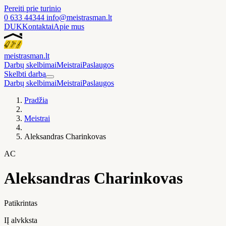
Pereiti prie turinio
0 633 44344
info@meistrasman.lt
DUK
Kontaktai
Apie mus
meistras
man
.lt
Darbų skelbimai
Meistrai
Paslaugos
Skelbti darbą
Darbų skelbimai
Meistrai
Paslaugos
Pradžia
Meistrai
Aleksandras Charinkovas
AC
Aleksandras Charinkovas
Patikrintas
IĮ alvkksta