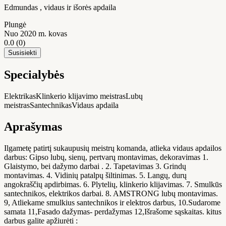
Edmundas , vidaus ir išorės apdaila
Plungė
Nuo 2020 m. kovas
0.0
(0)
Susisiekti
Specialybės
Elektrikas
Klinkerio klijavimo meistras
Lubų
meistras
Santechnikas
Vidaus apdaila
Aprašymas
Ilgametę patirtį sukaupusių meistrų komanda, atlieka vidaus apdailos
darbus: Gipso lubų, sienų, pertvarų montavimas, dekoravimas 1.
Glaistymo, bei dažymo darbai . 2. Tapetavimas 3. Grindų
montavimas. 4. Vidinių patalpų šiltinimas. 5. Langų, durų
angokraščių apdirbimas. 6. Plytelių, klinkerio klijavimas. 7. Smulkūs
santechnikos, elektrikos darbai. 8. AMSTRONG lubų montavimas.
9, Atliekame smulkius santechnikos ir elektros darbus, 10.Sudarome
samata 11,Fasado dažymas- perdažymas 12,Išrašome sąskaitas. kitus
darbus galite apžiurėti :