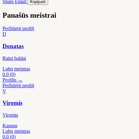
Share
Email
Kopijuoti
Panašūs meistrai
Peržiūrėti profilį
D
Donatas
Raini baldai
Lubų meistras
0.0
(0)
Profilis →
Peržiūrėti profilį
V
Viromis
Viromis
Kaunas
Lubų meistras
0.0
(0)