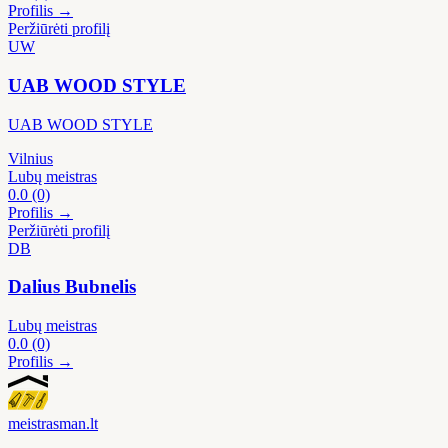
Profilis →
Peržiūrėti profilį
UW
UAB WOOD STYLE
UAB WOOD STYLE
Vilnius
Lubų meistras
0.0
(0)
Profilis →
Peržiūrėti profilį
DB
Dalius Bubnelis
Lubų meistras
0.0
(0)
Profilis →
meistras
man
.lt