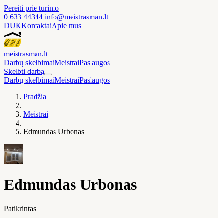
Pereiti prie turinio
0 633 44344
info@meistrasman.lt
DUK
Kontaktai
Apie mus
meistras
man
.lt
Darbų skelbimai
Meistrai
Paslaugos
Skelbti darbą
Darbų skelbimai
Meistrai
Paslaugos
Pradžia
Meistrai
Edmundas Urbonas
Edmundas Urbonas
Patikrintas