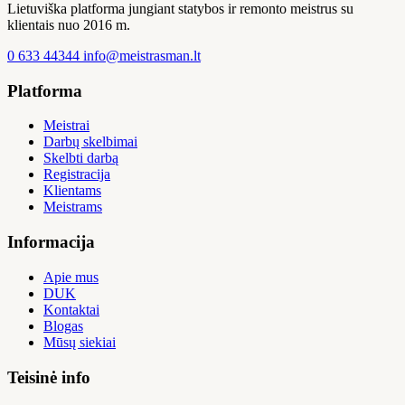
Lietuviška platforma jungiant statybos ir remonto meistrus su
klientais nuo 2016 m.
0 633 44344
info@meistrasman.lt
Platforma
Meistrai
Darbų skelbimai
Skelbti darbą
Registracija
Klientams
Meistrams
Informacija
Apie mus
DUK
Kontaktai
Blogas
Mūsų siekiai
Teisinė info