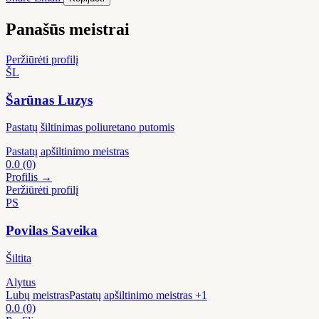
Panašūs meistrai
Peržiūrėti profilį
ŠL
Šarūnas Luzys
Pastatų šiltinimas poliuretano putomis
Pastatų apšiltinimo meistras
0.0
(0)
Profilis →
Peržiūrėti profilį
PS
Povilas Saveika
Šiltita
Alytus
Lubų meistras
Pastatų apšiltinimo meistras
+1
0.0
(0)