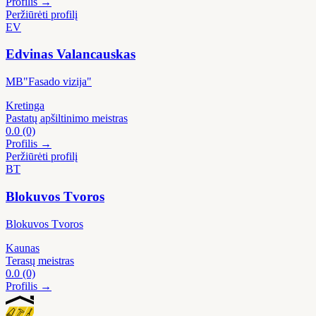
Profilis →
Peržiūrėti profilį
EV
Edvinas Valancauskas
MB"Fasado vizija"
Kretinga
Pastatų apšiltinimo meistras
0.0
(0)
Profilis →
Peržiūrėti profilį
BT
Blokuvos Tvoros
Blokuvos Tvoros
Kaunas
Terasų meistras
0.0
(0)
Profilis →