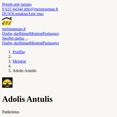
Pereiti prie turinio
0 633 44344
info@meistrasman.lt
DUK
Kontaktai
Apie mus
meistras
man
.lt
Darbų skelbimai
Meistrai
Paslaugos
Skelbti darbą
Darbų skelbimai
Meistrai
Paslaugos
Pradžia
Meistrai
Adolis Antulis
Adolis Antulis
Patikrintas