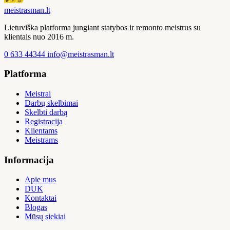
meistras
man
.lt
Lietuviška platforma jungiant statybos ir remonto meistrus su
klientais nuo 2016 m.
0 633 44344
info@meistrasman.lt
Platforma
Meistrai
Darbų skelbimai
Skelbti darbą
Registracija
Klientams
Meistrams
Informacija
Apie mus
DUK
Kontaktai
Blogas
Mūsų siekiai