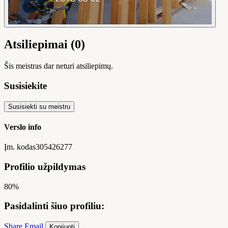
Atsiliepimai (0)
Šis meistras dar neturi atsiliepimų.
Susisiekite
Susisiekti su meistru
Verslo info
Įm. kodas
305426277
Profilio užpildymas
80%
Pasidalinti šiuo profiliu:
Share
Email
Kopijuoti