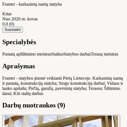
Framer - karkasinių namų statyba
Kitas
Nuo 2020 m. kovas
0.0
(0)
Susisiekti
Specialybės
Pastatų apšiltinimo meistras
Stalius
Statybos darbai
Terasų meistras
Aprašymas
Framer - statybos įmonė veikianti Pietų Lietuvoje. Karkasinių namų
ir pastatų, konstrukcijų statyba; Stogo konstrukcijų darbai; Vidaus ir
lauko apdaila; Pirčių, garažų, pavėsinių statyba; Terasos; Šiltinimo
darai; Kiti stalių darbai.
Darbų nuotraukos (9)