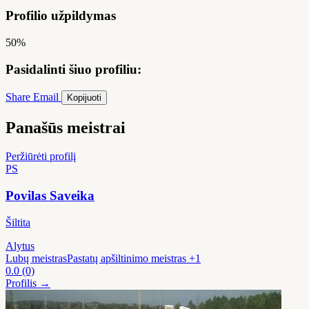
Profilio užpildymas
50%
Pasidalinti šiuo profiliu:
Share
Email
Kopijuoti
Panašūs meistrai
Peržiūrėti profilį
PS
Povilas Saveika
Šiltita
Alytus
Lubų meistras
Pastatų apšiltinimo meistras
+1
0.0
(0)
Profilis →