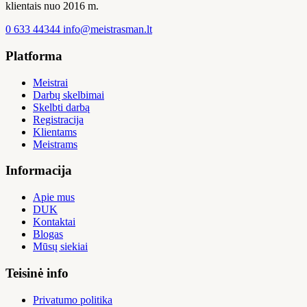
klientais nuo 2016 m.
0 633 44344
info@meistrasman.lt
Platforma
Meistrai
Darbų skelbimai
Skelbti darbą
Registracija
Klientams
Meistrams
Informacija
Apie mus
DUK
Kontaktai
Blogas
Mūsų siekiai
Teisinė info
Privatumo politika