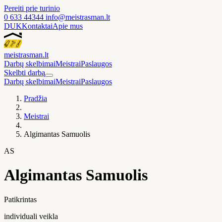
Pereiti prie turinio
0 633 44344
info@meistrasman.lt
DUK
Kontaktai
Apie mus
meistras
man
.lt
Darbų skelbimai
Meistrai
Paslaugos
Skelbti darbą
Darbų skelbimai
Meistrai
Paslaugos
Pradžia
Meistrai
Algimantas Samuolis
AS
Algimantas Samuolis
Patikrintas
individuali veikla