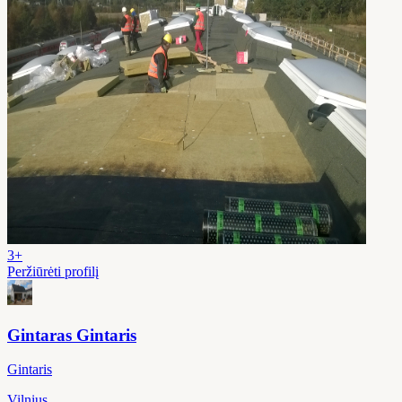
3+
Peržiūrėti profilį
Gintaras Gintaris
Gintaris
Vilnius