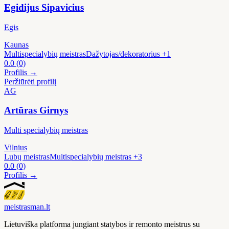
Egidijus Sipavicius
Egis
Kaunas
Multispecialybių meistras
Dažytojas/dekoratorius
+1
0.0
(0)
Profilis →
Peržiūrėti profilį
AG
Artūras Girnys
Multi specialybių meistras
Vilnius
Lubų meistras
Multispecialybių meistras
+3
0.0
(0)
Profilis →
meistras
man
.lt
Lietuviška platforma jungiant statybos ir remonto meistrus su