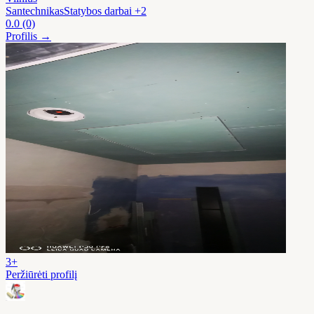
Santechnikas
Statybos darbai
+2
0.0
(0)
Profilis →
3+
Peržiūrėti profilį