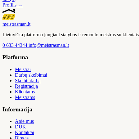
Profilis →
meistras
man
.lt
Lietuviška platforma jungiant statybos ir remonto meistrus su klienta
0 633 44344
info@meistrasman.lt
Platforma
Meistrai
Darbų skelbimai
Skelbti darbą
Registracija
Klientams
Meistrams
Informacija
Apie mus
DUK
Kontaktai
Blogas