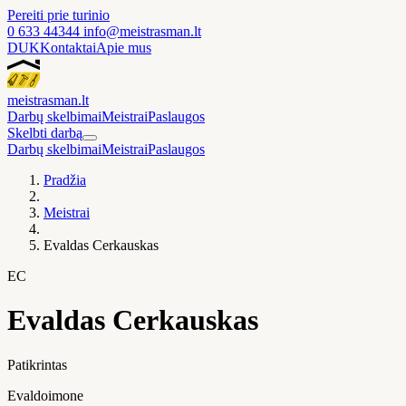
Pereiti prie turinio
0 633 44344
info@meistrasman.lt
DUK
Kontaktai
Apie mus
meistras
man
.lt
Darbų skelbimai
Meistrai
Paslaugos
Skelbti darbą
Darbų skelbimai
Meistrai
Paslaugos
Pradžia
Meistrai
Evaldas Cerkauskas
EC
Evaldas Cerkauskas
Patikrintas
Evaldoimone