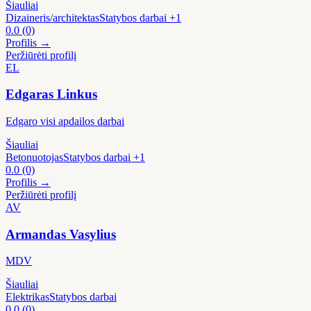
Šiauliai
Dizaineris/architektas
Statybos darbai
+1
0.0
(0)
Profilis →
Peržiūrėti profilį
EL
Edgaras Linkus
Edgaro visi apdailos darbai
Šiauliai
Betonuotojas
Statybos darbai
+1
0.0
(0)
Profilis →
Peržiūrėti profilį
AV
Armandas Vasylius
MDV
Šiauliai
Elektrikas
Statybos darbai
0.0
(0)