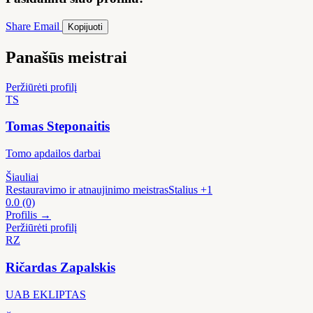
Share
Email
Kopijuoti
Panašūs meistrai
Peržiūrėti profilį
TS
Tomas Steponaitis
Tomo apdailos darbai
Šiauliai
Restauravimo ir atnaujinimo meistras
Stalius
+1
0.0
(0)
Profilis →
Peržiūrėti profilį
RZ
Ričardas Zapalskis
UAB EKLIPTAS