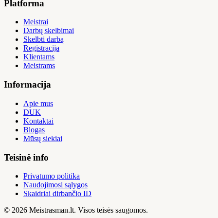
Platforma
Meistrai
Darbų skelbimai
Skelbti darbą
Registracija
Klientams
Meistrams
Informacija
Apie mus
DUK
Kontaktai
Blogas
Mūsų siekiai
Teisinė info
Privatumo politika
Naudojimosi sąlygos
Skaidriai dirbančio ID
© 2026 Meistrasman.lt. Visos teisės saugomos.