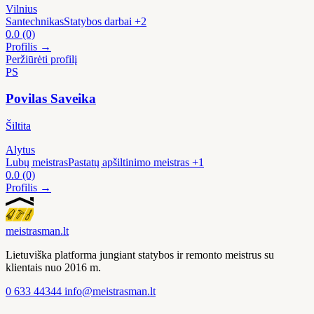
Vilnius
Santechnikas
Statybos darbai
+2
0.0
(0)
Profilis →
Peržiūrėti profilį
PS
Povilas Saveika
Šiltita
Alytus
Lubų meistras
Pastatų apšiltinimo meistras
+1
0.0
(0)
Profilis →
meistras
man
.lt
Lietuviška platforma jungiant statybos ir remonto meistrus su
klientais nuo 2016 m.
0 633 44344
info@meistrasman.lt