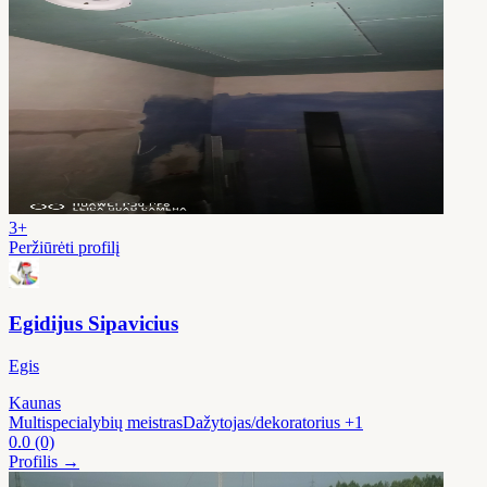
3+
Peržiūrėti profilį
Egidijus Sipavicius
Egis
Kaunas
Multispecialybių meistras
Dažytojas/dekoratorius
+1
0.0
(0)
Profilis →