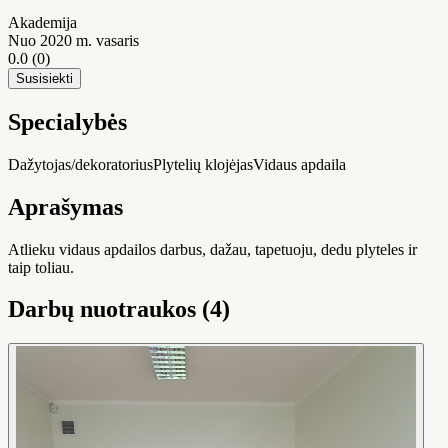
Akademija
Nuo 2020 m. vasaris
0.0
(0)
Susisiekti
Specialybės
Dažytojas/dekoratorius
Plytelių klojėjas
Vidaus apdaila
Aprašymas
Atlieku vidaus apdailos darbus, dažau, tapetuoju, dedu plyteles ir
taip toliau.
Darbų nuotraukos (4)