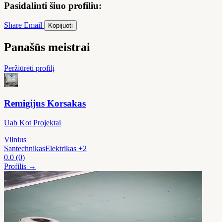
Pasidalinti šiuo profiliu:
Share
Email
Kopijuoti
Panašūs meistrai
Peržiūrėti profilį
Remigijus Korsakas
Uab Kot Projektai
Vilnius
Santechnikas
Elektrikas
+2
0.0
(0)
Profilis →