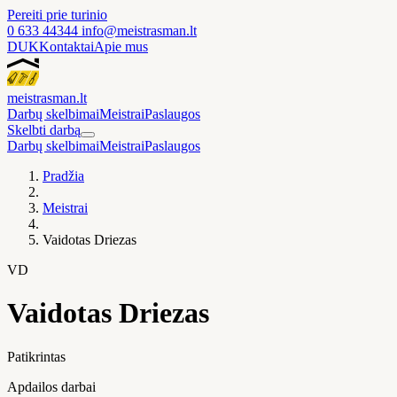
Pereiti prie turinio
0 633 44344
info@meistrasman.lt
DUK
Kontaktai
Apie mus
meistras
man
.lt
Darbų skelbimai
Meistrai
Paslaugos
Skelbti darbą
Darbų skelbimai
Meistrai
Paslaugos
Pradžia
Meistrai
Vaidotas Driezas
VD
Vaidotas Driezas
Patikrintas
Apdailos darbai