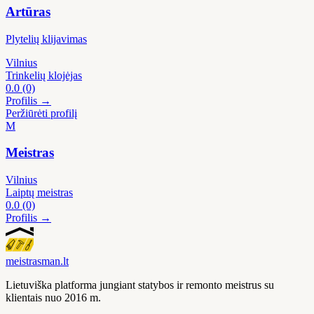
Artūras
Plytelių klijavimas
Vilnius
Trinkelių klojėjas
0.0
(0)
Profilis →
Peržiūrėti profilį
M
Meistras
Vilnius
Laiptų meistras
0.0
(0)
Profilis →
meistras
man
.lt
Lietuviška platforma jungiant statybos ir remonto meistrus su
klientais nuo 2016 m.