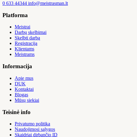
0 633 44344
info@meistrasman.lt
Platforma
Meistrai
Darbų skelbimai
Skelbti darbą
Registracija
Klientams
Meistrams
Informacija
Apie mus
DUK
Kontaktai
Blogas
Mūsų siekiai
Teisinė info
Privatumo politika
Naudojimosi sąlygos
Skaidriai dirbančio ID