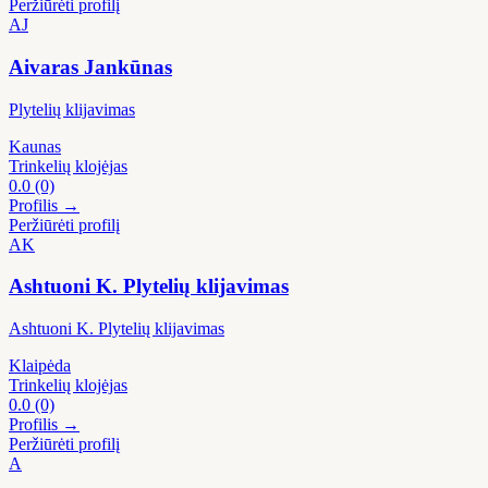
Peržiūrėti profilį
AJ
Aivaras Jankūnas
Plytelių klijavimas
Kaunas
Trinkelių klojėjas
0.0
(0)
Profilis →
Peržiūrėti profilį
AK
Ashtuoni K. Plytelių klijavimas
Ashtuoni K. Plytelių klijavimas
Klaipėda
Trinkelių klojėjas
0.0
(0)
Profilis →
Peržiūrėti profilį
A