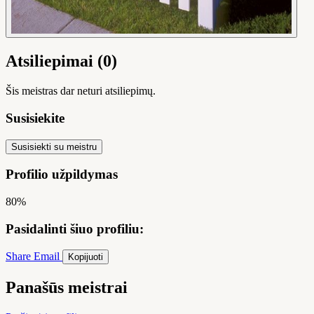
Atsiliepimai (0)
Šis meistras dar neturi atsiliepimų.
Susisiekite
Susisiekti su meistru
Profilio užpildymas
80%
Pasidalinti šiuo profiliu:
Share
Email
Kopijuoti
Panašūs meistrai