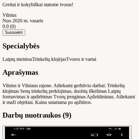
Greitai ir kokybiškai statome tvoras!
Vilnius
Nuo 2020 m. vasaris
0.0
(0)
Susisiekti
Specialybės
Laiptų meistras
Trinkelių klojėjas
Tvoros ir vartai
Aprašymas
Vilnius ir Vilniaus rajone. Atliekami gerbūvio darbai: Trinkelių
klojimas Senų trinkelių perklojimas, duobių iškėlimas Laiptų
formavimas ir apdirbimas Tvorų įrengimas Apželdinimas. Atliekami
ir maži objektai. Kaina sutariama po apžiūros.
Darbų nuotraukos (9)