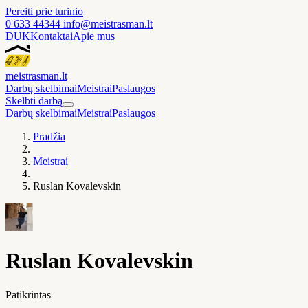
Pereiti prie turinio
0 633 44344
info@meistrasman.lt
DUK
Kontaktai
Apie mus
meistras
man
.lt
Darbų skelbimai
Meistrai
Paslaugos
Skelbti darbą
Darbų skelbimai
Meistrai
Paslaugos
Pradžia
Meistrai
Ruslan Kovalevskin
Ruslan Kovalevskin
Patikrintas