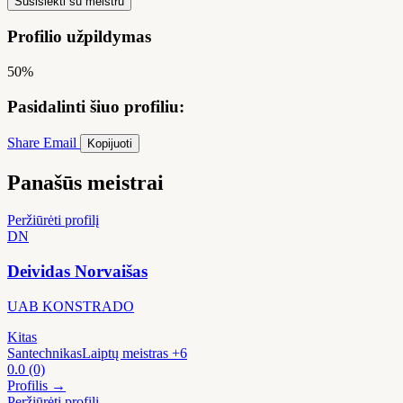
Susisiekti su meistru
Profilio užpildymas
50%
Pasidalinti šiuo profiliu:
Share
Email
Kopijuoti
Panašūs meistrai
Peržiūrėti profilį
DN
Deividas Norvaišas
UAB KONSTRADO
Kitas
Santechnikas
Laiptų meistras
+6
0.0
(0)
Profilis →
Peržiūrėti profilį