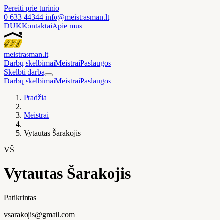
Pereiti prie turinio
0 633 44344
info@meistrasman.lt
DUK
Kontaktai
Apie mus
meistras
man
.lt
Darbų skelbimai
Meistrai
Paslaugos
Skelbti darbą
Darbų skelbimai
Meistrai
Paslaugos
Pradžia
Meistrai
Vytautas Šarakojis
VŠ
Vytautas Šarakojis
Patikrintas
vsarakojis@gmail.com