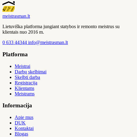
meistras
man
.lt
Lietuviška platforma jungiant statybos ir remonto meistrus su
klientais nuo 2016 m.
0 633 44344
info@meistrasman.lt
Platforma
Meistrai
Darbų skelbimai
Skelbti darbą
Registracija
Klientams
Meistrams
Informacija
Apie mus
DUK
Kontaktai
Blogas