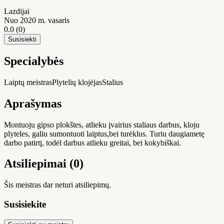
Lazdijai
Nuo 2020 m. vasaris
0.0
(0)
Susisiekti
Specialybės
Laiptų meistras
Plytelių klojėjas
Stalius
Aprašymas
Montuoju gipso plokštes, atlieku įvairius staliaus darbus, kloju
plyteles, galiu sumontuoti laiptus,bei turėklus. Turiu daugiametę
darbo patirtį, todėl darbus atlieku greitai, bei kokybiškai.
Atsiliepimai (0)
Šis meistras dar neturi atsiliepimų.
Susisiekite