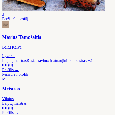
3+
Peržiūrėti profilį
Marius Tamošaitis
Baltų Kalvė
Lyveriai
Laiptų meistras
Restauravimo ir atnaujinimo meistras
+2
0.0
(0)
Profilis →
Peržiūrėti profilį
M
Meistras
Vilnius
Laiptų meistras
0.0
(0)
Profilis →