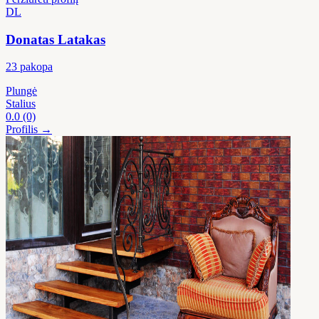
DL
Donatas Latakas
23 pakopa
Plungė
Stalius
0.0
(0)
Profilis →