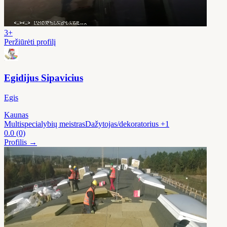
3+
Peržiūrėti profilį
Egidijus Sipavicius
Egis
Kaunas
Multispecialybių meistras
Dažytojas/dekoratorius
+1
0.0
(0)
Profilis →