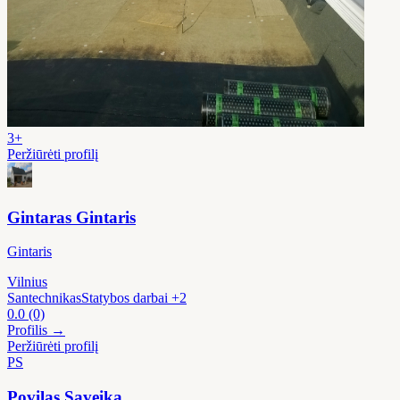
3+
Peržiūrėti profilį
Gintaras Gintaris
Gintaris
Vilnius
Santechnikas
Statybos darbai
+2
0.0
(0)
Profilis →
Peržiūrėti profilį
PS
Povilas Saveika