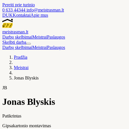
Pereiti prie turinio
0 633 44344
info@meistrasman.lt
DUK
Kontaktai
Apie mus
meistras
man
.lt
Darbų skelbimai
Meistrai
Paslaugos
Skelbti darbą
Darbų skelbimai
Meistrai
Paslaugos
Pradžia
Meistrai
Jonas Blyskis
JB
Jonas Blyskis
Patikrintas
Gipsakartonio montavimas