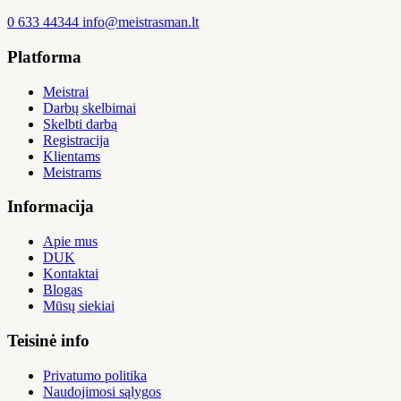
0 633 44344
info@meistrasman.lt
Platforma
Meistrai
Darbų skelbimai
Skelbti darbą
Registracija
Klientams
Meistrams
Informacija
Apie mus
DUK
Kontaktai
Blogas
Mūsų siekiai
Teisinė info
Privatumo politika
Naudojimosi sąlygos