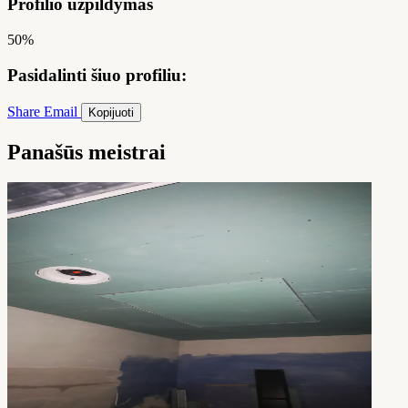
Profilio užpildymas
50%
Pasidalinti šiuo profiliu:
Share
Email
Kopijuoti
Panašūs meistrai