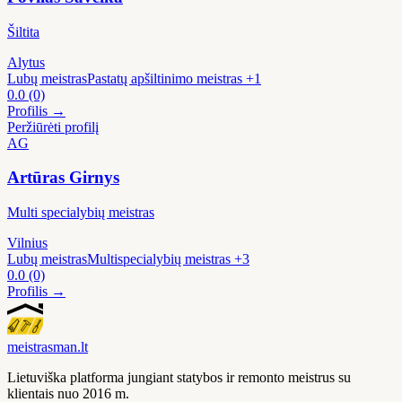
Šiltita
Alytus
Lubų meistras
Pastatų apšiltinimo meistras
+1
0.0
(0)
Profilis →
Peržiūrėti profilį
AG
Artūras Girnys
Multi specialybių meistras
Vilnius
Lubų meistras
Multispecialybių meistras
+3
0.0
(0)
Profilis →
meistras
man
.lt
Lietuviška platforma jungiant statybos ir remonto meistrus su
klientais nuo 2016 m.