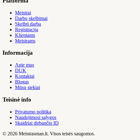
Platforma
Meistrai
Darbų skelbimai
Skelbti darbą
Registracija
Klientams
Meistrams
Informacija
Apie mus
DUK
Kontaktai
Blogas
Mūsų siekiai
Teisinė info
Privatumo politika
Naudojimosi sąlygos
Skaidriai dirbančio ID
© 2026 Meistrasman.lt. Visos teisės saugomos.