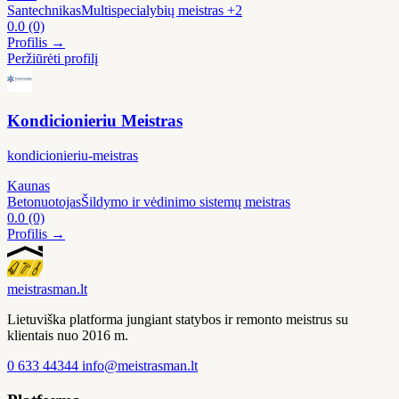
Santechnikas
Multispecialybių meistras
+2
0.0
(0)
Profilis →
Peržiūrėti profilį
Kondicionieriu Meistras
kondicionieriu-meistras
Kaunas
Betonuotojas
Šildymo ir vėdinimo sistemų meistras
0.0
(0)
Profilis →
meistras
man
.lt
Lietuviška platforma jungiant statybos ir remonto meistrus su
klientais nuo 2016 m.
0 633 44344
info@meistrasman.lt