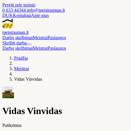
Pereiti prie turinio
0 633 44344
info@meistrasman.lt
DUK
Kontaktai
Apie mus
meistras
man
.lt
Darbų skelbimai
Meistrai
Paslaugos
Skelbti darbą
Darbų skelbimai
Meistrai
Paslaugos
Pradžia
Meistrai
Vidas Vinvidas
Vidas Vinvidas
Patikrintas