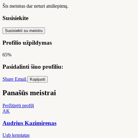
Šis meistras dar neturi atsiliepimų.
Susisiekite
Susisiekti su meistru
Profilio užpildymas
65%
Pasidalinti šiuo profiliu:
Share
Email
Kopijuoti
Panašūs meistrai
Peržiūrėti profilį
AK
Audrius Kazimirenas
Uab kenstatas