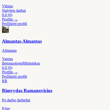
Vilnius
Statybos darbai
0.0
(0)
Profilis →
Peržiūrėti profilį
Almantas Almantas
Almantas
Varėna
Betonuotojas
Mūrininkas
0.0
(0)
Profilis →
Peržiūrėti profilį
RR
Rimvydas Ramanovicius
Po darbų darbeliai
Kitas