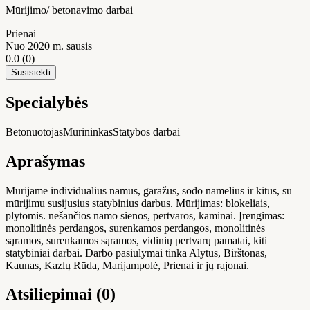
Mūrijimo/ betonavimo darbai
Prienai
Nuo 2020 m. sausis
0.0
(0)
Susisiekti
Specialybės
Betonuotojas
Mūrininkas
Statybos darbai
Aprašymas
Mūrijame individualius namus, garažus, sodo namelius ir kitus, su
mūrijimu susijusius statybinius darbus. Mūrijimas: blokeliais,
plytomis. nešančios namo sienos, pertvaros, kaminai. Įrengimas:
monolitinės perdangos, surenkamos perdangos, monolitinės
sąramos, surenkamos sąramos, vidinių pertvarų pamatai, kiti
statybiniai darbai. Darbo pasiūlymai tinka Alytus, Birštonas,
Kaunas, Kazlų Rūda, Marijampolė, Prienai ir jų rajonai.
Atsiliepimai (0)