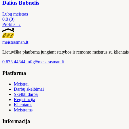
Dalius Bubnelis
Lubų meistras
0.0
(0)
Profilis →
meistras
man
.lt
Lietuviška platforma jungiant statybos ir remonto meistrus su klienta
0 633 44344
info@meistrasman.lt
Platforma
Meistrai
Darbų skelbimai
Skelbti darbą
Registracija
Klientams
Meistrams
Informacija