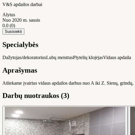
V&S apdailos darbai
Alytus
Nuo 2020 m. sausis
0.0
(0)
Susisiekti
Specialybės
Dažytojas/dekoratorius
Lubų meistras
Plytelių klojėjas
Vidaus apdaila
Aprašymas
Atliekame įvairius vidaus apdailos darbus nuo A iki Z. Sienų, grindų,
Darbų nuotraukos (3)