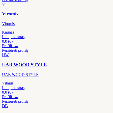
V
Viromis
Viromis
Kaunas
Lubų meistras
0.0
(0)
Profilis →
Peržiūrėti profilį
UW
UAB WOOD STYLE
UAB WOOD STYLE
Vilnius
Lubų meistras
0.0
(0)
Profilis →
Peržiūrėti profilį
DB