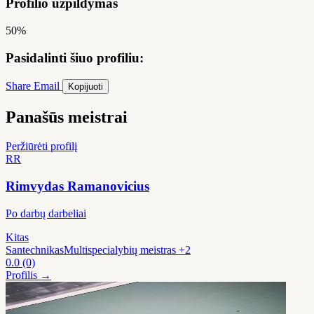
Profilio užpildymas
50%
Pasidalinti šiuo profiliu:
Share
Email
Kopijuoti
Panašūs meistrai
Peržiūrėti profilį
RR
Rimvydas Ramanovicius
Po darbų darbeliai
Kitas
Santechnikas
Multispecialybių meistras
+2
0.0
(0)
Profilis →