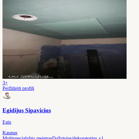
3+
Peržiūrėti profilį
Egidijus Sipavicius
Egis
Kaunas
Multispecialybių meistras
Dažytojas/dekoratorius
+1