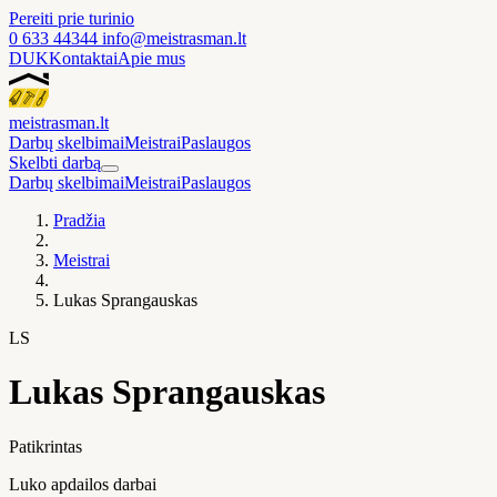
Pereiti prie turinio
0 633 44344
info@meistrasman.lt
DUK
Kontaktai
Apie mus
meistras
man
.lt
Darbų skelbimai
Meistrai
Paslaugos
Skelbti darbą
Darbų skelbimai
Meistrai
Paslaugos
Pradžia
Meistrai
Lukas Sprangauskas
LS
Lukas Sprangauskas
Patikrintas
Luko apdailos darbai