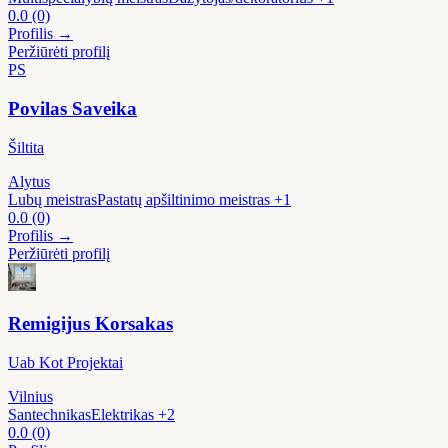
0.0
(0)
Profilis →
Peržiūrėti profilį
PS
Povilas Saveika
Šiltita
Alytus
Lubų meistras
Pastatų apšiltinimo meistras
+1
0.0
(0)
Profilis →
Peržiūrėti profilį
Remigijus Korsakas
Uab Kot Projektai
Vilnius
Santechnikas
Elektrikas
+2
0.0
(0)