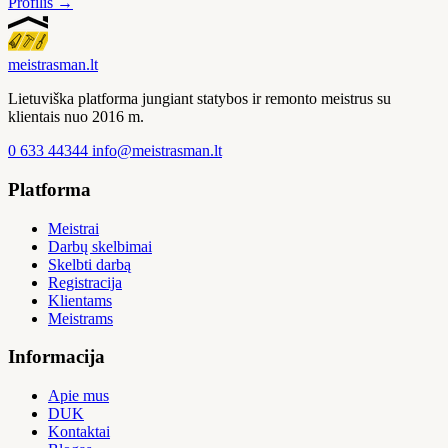
Profilis →
meistras
man
.lt
Lietuviška platforma jungiant statybos ir remonto meistrus su
klientais nuo 2016 m.
0 633 44344
info@meistrasman.lt
Platforma
Meistrai
Darbų skelbimai
Skelbti darbą
Registracija
Klientams
Meistrams
Informacija
Apie mus
DUK
Kontaktai