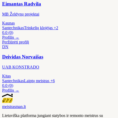
Eimantas Radvila
MB Želdynų projektai
Kaunas
Santechnikas
Trinkelių klojėjas
+2
0.0
(0)
Profilis →
Peržiūrėti profilį
DN
Deividas Norvaišas
UAB KONSTRADO
Kitas
Santechnikas
Laiptų meistras
+6
0.0
(0)
Profilis →
meistras
man
.lt
Lietuviška platforma jungiant statybos ir remonto meistrus su