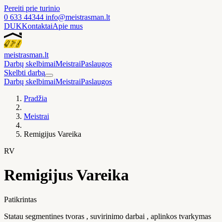
Pereiti prie turinio
0 633 44344
info@meistrasman.lt
DUK
Kontaktai
Apie mus
meistras
man
.lt
Darbų skelbimai
Meistrai
Paslaugos
Skelbti darbą
Darbų skelbimai
Meistrai
Paslaugos
Pradžia
Meistrai
Remigijus Vareika
RV
Remigijus Vareika
Patikrintas
Statau segmentines tvoras , suvirinimo darbai , aplinkos tvarkymas