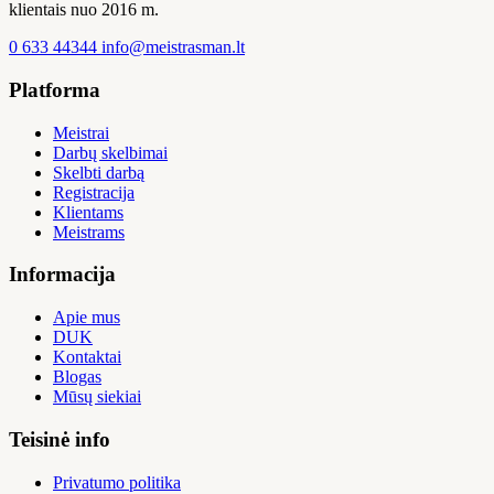
klientais nuo 2016 m.
0 633 44344
info@meistrasman.lt
Platforma
Meistrai
Darbų skelbimai
Skelbti darbą
Registracija
Klientams
Meistrams
Informacija
Apie mus
DUK
Kontaktai
Blogas
Mūsų siekiai
Teisinė info
Privatumo politika