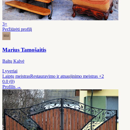
3+
Peržiūrėti profilį
Marius Tamošaitis
Baltų Kalvė
Lyveriai
Laiptų meistras
Restauravimo ir atnaujinimo meistras
+2
0.0
(0)
Profilis →