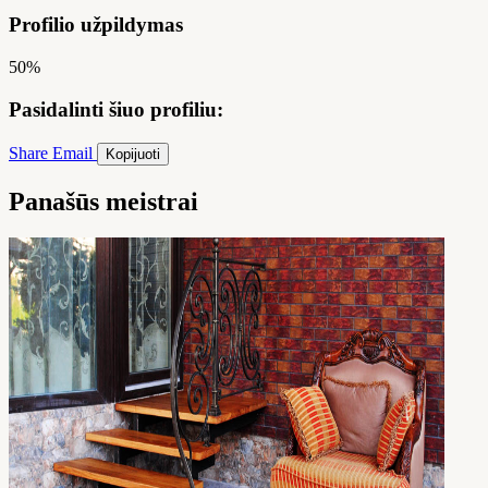
Profilio užpildymas
50%
Pasidalinti šiuo profiliu:
Share
Email
Kopijuoti
Panašūs meistrai