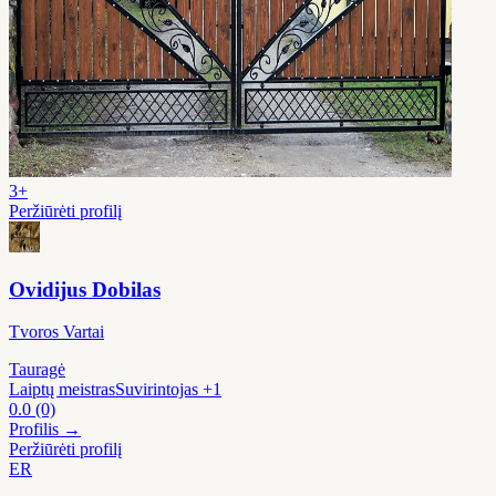
3+
Peržiūrėti profilį
Ovidijus Dobilas
Tvoros Vartai
Tauragė
Laiptų meistras
Suvirintojas
+1
0.0
(0)
Profilis →
Peržiūrėti profilį
ER