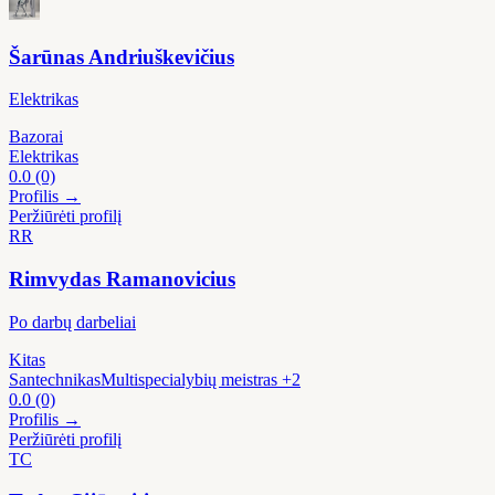
Šarūnas Andriuškevičius
Elektrikas
Bazorai
Elektrikas
0.0
(0)
Profilis →
Peržiūrėti profilį
RR
Rimvydas Ramanovicius
Po darbų darbeliai
Kitas
Santechnikas
Multispecialybių meistras
+2
0.0
(0)
Profilis →
Peržiūrėti profilį
TC