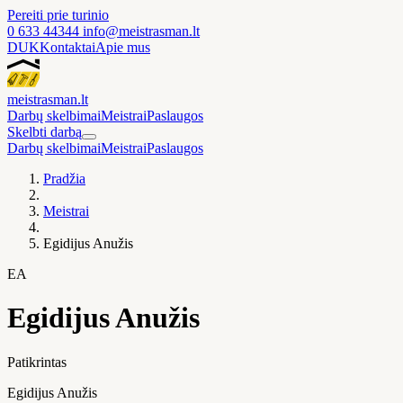
Pereiti prie turinio
0 633 44344
info@meistrasman.lt
DUK
Kontaktai
Apie mus
meistras
man
.lt
Darbų skelbimai
Meistrai
Paslaugos
Skelbti darbą
Darbų skelbimai
Meistrai
Paslaugos
Pradžia
Meistrai
Egidijus Anužis
EA
Egidijus Anužis
Patikrintas
Egidijus Anužis