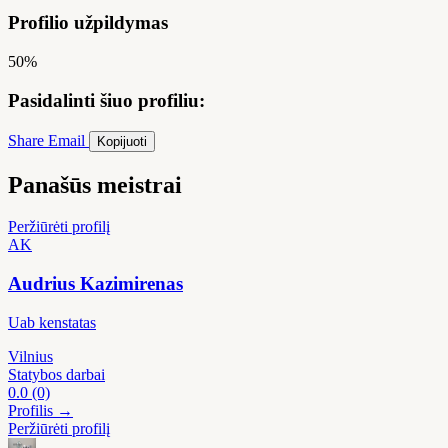
Profilio užpildymas
50%
Pasidalinti šiuo profiliu:
Share
Email
Kopijuoti
Panašūs meistrai
Peržiūrėti profilį
AK
Audrius Kazimirenas
Uab kenstatas
Vilnius
Statybos darbai
0.0
(0)
Profilis →
Peržiūrėti profilį