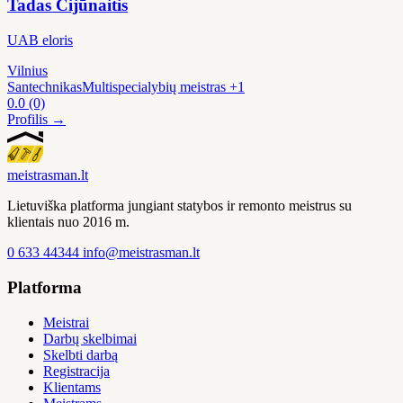
Tadas Cijūnaitis
UAB eloris
Vilnius
Santechnikas
Multispecialybių meistras
+1
0.0
(0)
Profilis →
meistras
man
.lt
Lietuviška platforma jungiant statybos ir remonto meistrus su
klientais nuo 2016 m.
0 633 44344
info@meistrasman.lt
Platforma
Meistrai
Darbų skelbimai
Skelbti darbą
Registracija
Klientams