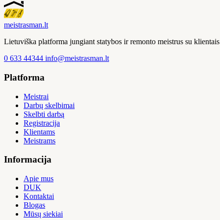
meistras
man
.lt
Lietuviška platforma jungiant statybos ir remonto meistrus su klienta
0 633 44344
info@meistrasman.lt
Platforma
Meistrai
Darbų skelbimai
Skelbti darbą
Registracija
Klientams
Meistrams
Informacija
Apie mus
DUK
Kontaktai
Blogas
Mūsų siekiai