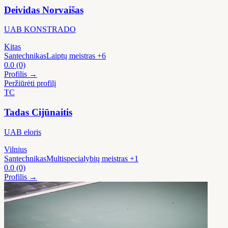
Deividas Norvaišas
UAB KONSTRADO
Kitas
Santechnikas
Laiptų meistras
+6
0.0
(0)
Profilis →
Peržiūrėti profilį
TC
Tadas Cijūnaitis
UAB eloris
Vilnius
Santechnikas
Multispecialybių meistras
+1
0.0
(0)
Profilis →