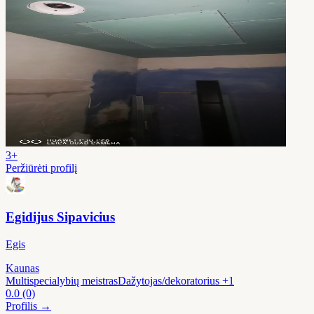
3+
Peržiūrėti profilį
Egidijus Sipavicius
Egis
Kaunas
Multispecialybių meistras
Dažytojas/dekoratorius
+1
0.0
(0)
Profilis →