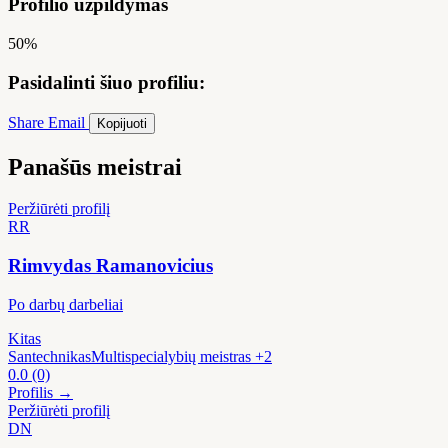
Profilio užpildymas
50%
Pasidalinti šiuo profiliu:
Share
Email
Kopijuoti
Panašūs meistrai
Peržiūrėti profilį
RR
Rimvydas Ramanovicius
Po darbų darbeliai
Kitas
Santechnikas
Multispecialybių meistras
+2
0.0
(0)
Profilis →
Peržiūrėti profilį
DN