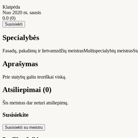
Klaipėda
Nuo 2020 m. sausis
0.0
(0)
Susisiekti
Specialybės
Fasadų, pakalimų ir lietvamzdžių meistras
Multispecialybių meistras
St
Aprašymas
Prie statybų galiu teoriškai viską.
Atsiliepimai (0)
Šis meistras dar neturi atsiliepimų.
Susisiekite
Susisiekti su meistru