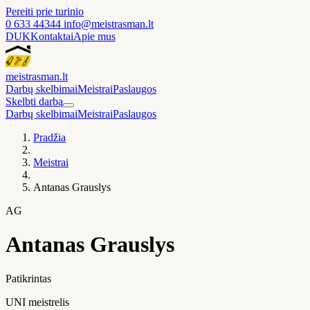
Pereiti prie turinio
0 633 44344
info@meistrasman.lt
DUK
Kontaktai
Apie mus
meistras
man
.lt
Darbų skelbimai
Meistrai
Paslaugos
Skelbti darbą
Darbų skelbimai
Meistrai
Paslaugos
Pradžia
Meistrai
Antanas Grauslys
AG
Antanas Grauslys
Patikrintas
UNI meistrelis