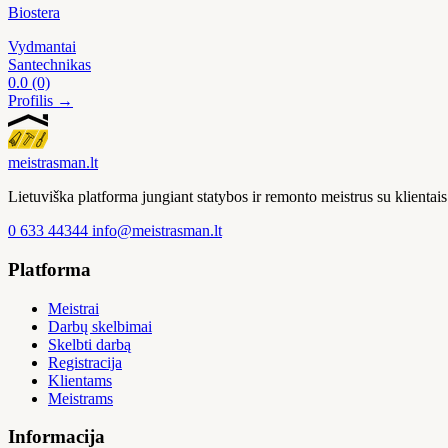
Biostera
Vydmantai
Santechnikas
0.0
(0)
Profilis →
meistras
man
.lt
Lietuviška platforma jungiant statybos ir remonto meistrus su klienta
0 633 44344
info@meistrasman.lt
Platforma
Meistrai
Darbų skelbimai
Skelbti darbą
Registracija
Klientams
Meistrams
Informacija