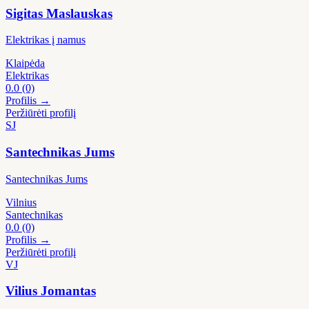
Sigitas Maslauskas
Elektrikas į namus
Klaipėda
Elektrikas
0.0
(0)
Profilis →
Peržiūrėti profilį
SJ
Santechnikas Jums
Santechnikas Jums
Vilnius
Santechnikas
0.0
(0)
Profilis →
Peržiūrėti profilį
VJ
Vilius Jomantas