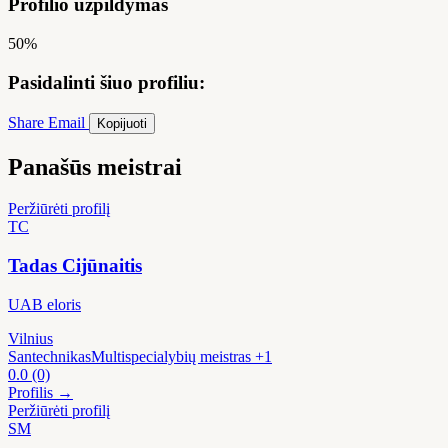
Profilio užpildymas
50%
Pasidalinti šiuo profiliu:
Share
Email
Kopijuoti
Panašūs meistrai
Peržiūrėti profilį
TC
Tadas Cijūnaitis
UAB eloris
Vilnius
Santechnikas
Multispecialybių meistras
+1
0.0
(0)
Profilis →
Peržiūrėti profilį
SM