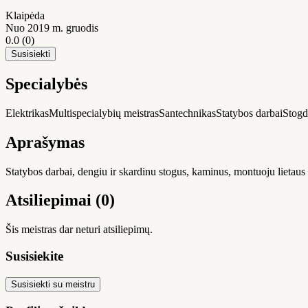
Klaipėda
Nuo 2019 m. gruodis
0.0
(0)
Susisiekti
Specialybės
Elektrikas
Multispecialybių meistras
Santechnikas
Statybos darbai
Stogd
Aprašymas
Statybos darbai, dengiu ir skardinu stogus, kaminus, montuoju lietaus s
Atsiliepimai (0)
Šis meistras dar neturi atsiliepimų.
Susisiekite
Susisiekti su meistru