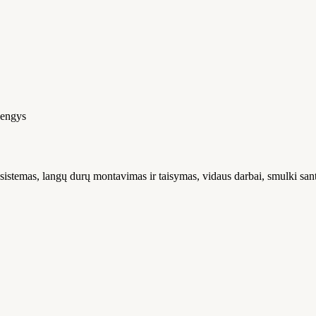
engys
istemas, langų durų montavimas ir taisymas, vidaus darbai, smulki santechn