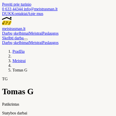
Pereiti prie turinio
0 633 44344
info@meistrasman.lt
DUK
Kontaktai
Apie mus
meistras
man
.lt
Darbų skelbimai
Meistrai
Paslaugos
Skelbti darbą
Darbų skelbimai
Meistrai
Paslaugos
Pradžia
Meistrai
Tomas G
TG
Tomas G
Patikrintas
Statybos darbai