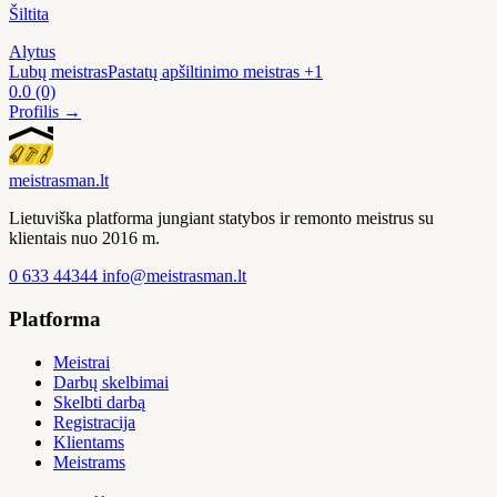
Šiltita
Alytus
Lubų meistras
Pastatų apšiltinimo meistras
+1
0.0
(0)
Profilis →
meistras
man
.lt
Lietuviška platforma jungiant statybos ir remonto meistrus su
klientais nuo 2016 m.
0 633 44344
info@meistrasman.lt
Platforma
Meistrai
Darbų skelbimai
Skelbti darbą
Registracija
Klientams
Meistrams