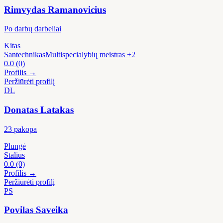
Rimvydas Ramanovicius
Po darbų darbeliai
Kitas
Santechnikas
Multispecialybių meistras
+2
0.0
(0)
Profilis →
Peržiūrėti profilį
DL
Donatas Latakas
23 pakopa
Plungė
Stalius
0.0
(0)
Profilis →
Peržiūrėti profilį
PS
Povilas Saveika