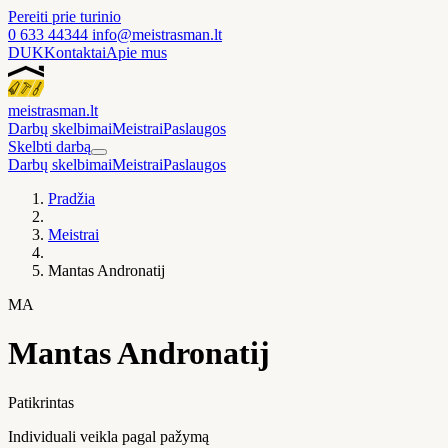
Pereiti prie turinio
0 633 44344
info@meistrasman.lt
DUK
Kontaktai
Apie mus
meistras
man
.lt
Darbų skelbimai
Meistrai
Paslaugos
Skelbti darbą
Darbų skelbimai
Meistrai
Paslaugos
Pradžia
Meistrai
Mantas Andronatij
MA
Mantas Andronatij
Patikrintas
Individuali veikla pagal pažymą