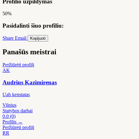
Profilio užpildymas
50%
Pasidalinti šiuo profiliu:
Share
Email
Kopijuoti
Panašūs meistrai
Peržiūrėti profilį
AK
Audrius Kazimirenas
Uab kenstatas
Vilnius
Statybos darbai
0.0
(0)
Profilis →
Peržiūrėti profilį
RR