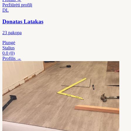
Peržiūrėti profilį
DL
Donatas Latakas
23 pakopa
Plungė
Stalius
0.0
(0)
Profilis →