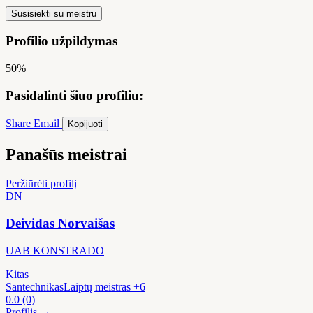
Susisiekti su meistru
Profilio užpildymas
50%
Pasidalinti šiuo profiliu:
Share
Email
Kopijuoti
Panašūs meistrai
Peržiūrėti profilį
DN
Deividas Norvaišas
UAB KONSTRADO
Kitas
Santechnikas
Laiptų meistras
+6
0.0
(0)
Profilis →