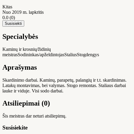
Kitas
Nuo 2019 m. lapkritis
0.0
(0)
Susisiekti
Specialybės
Kaminų ir krosnių/židinių
meistras
Sodininkas/apželdintojas
Stalius
Stogdengys
Aprašymas
Skardinimo darbai. Kaminų, parapetų, palangių ir t.t. skardinimas.
Latakų montavimas, bei valymas. Stogo remontas. Staliaus darbai
lauke ir viduje. Visi sodo darbai.
Atsiliepimai (0)
Šis meistras dar neturi atsiliepimų.
Susisiekite