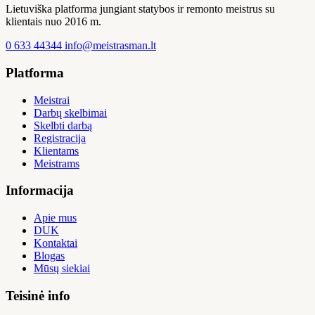
Lietuviška platforma jungiant statybos ir remonto meistrus su
klientais nuo 2016 m.
0 633 44344
info@meistrasman.lt
Platforma
Meistrai
Darbų skelbimai
Skelbti darbą
Registracija
Klientams
Meistrams
Informacija
Apie mus
DUK
Kontaktai
Blogas
Mūsų siekiai
Teisinė info