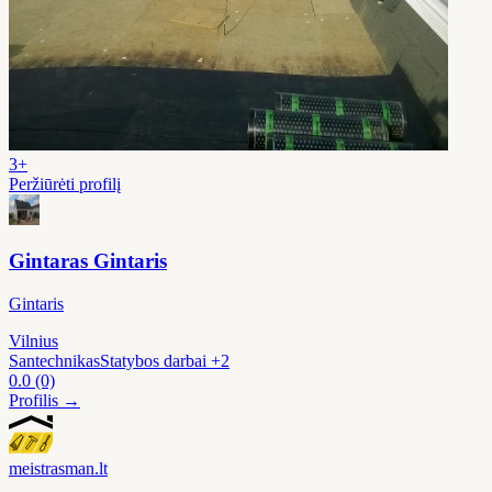
3+
Peržiūrėti profilį
Gintaras Gintaris
Gintaris
Vilnius
Santechnikas
Statybos darbai
+2
0.0
(0)
Profilis →
meistras
man
.lt