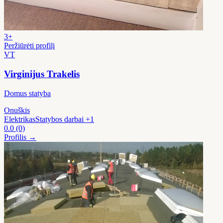
3+
Peržiūrėti profilį
VT
Virginijus Trakelis
Domus statyba
Onuškis
Elektrikas
Statybos darbai
+1
0.0
(0)
Profilis →