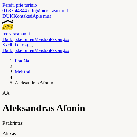
Pereiti prie turinio
0 633 44344
info@meistrasman.lt
DUK
Kontaktai
Apie mus
meistras
man
.lt
Darbų skelbimai
Meistrai
Paslaugos
Skelbti darbą
Darbų skelbimai
Meistrai
Paslaugos
Pradžia
Meistrai
Aleksandras Afonin
AA
Aleksandras Afonin
Patikrintas
Alexas