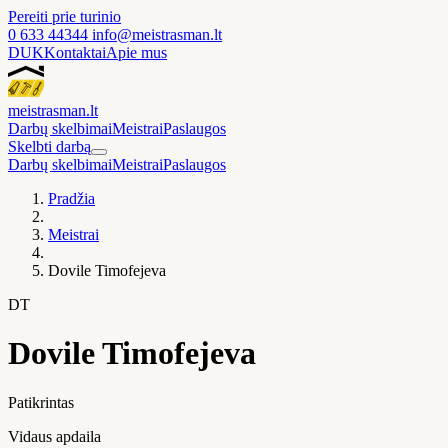
Pereiti prie turinio
0 633 44344
info@meistrasman.lt
DUK
Kontaktai
Apie mus
meistras
man
.lt
Darbų skelbimai
Meistrai
Paslaugos
Skelbti darbą
Darbų skelbimai
Meistrai
Paslaugos
Pradžia
Meistrai
Dovile Timofejeva
DT
Dovile Timofejeva
Patikrintas
Vidaus apdaila