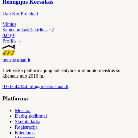
Remigijus Korsakas
Uab Kot Projektai
Vilnius
Santechnikas
Elektrikas
+2
0.0
(0)
Profilis →
meistras
man
.lt
Lietuviška platforma jungiant statybos ir remonto meistrus su
klientais nuo 2016 m.
0 633 44344
info@meistrasman.lt
Platforma
Meistrai
Darbų skelbimai
Skelbti darbą
Registracija
Klientams