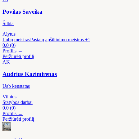
Povilas Saveika
Šiltita
Alytus
Lubų meistras
Pastatų apšiltinimo meistras
+1
0.0
(0)
Profilis →
Peržiūrėti profilį
AK
Audrius Kazimirenas
Uab kenstatas
Vilnius
Statybos darbai
0.0
(0)
Profilis →
Peržiūrėti profilį