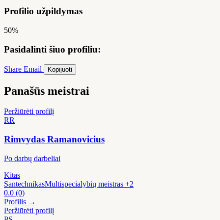
Profilio užpildymas
50%
Pasidalinti šiuo profiliu:
Share
Email
Kopijuoti
Panašūs meistrai
Peržiūrėti profilį
RR
Rimvydas Ramanovicius
Po darbų darbeliai
Kitas
Santechnikas
Multispecialybių meistras
+2
0.0
(0)
Profilis →
Peržiūrėti profilį
PS