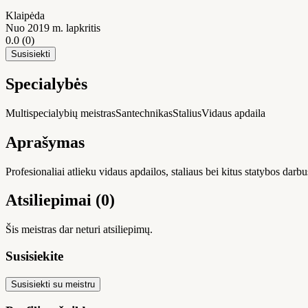
Klaipėda
Nuo 2019 m. lapkritis
0.0
(0)
Susisiekti
Specialybės
Multispecialybių meistras
Santechnikas
Stalius
Vidaus apdaila
Aprašymas
Profesionaliai atlieku vidaus apdailos, staliaus bei kitus statybos darbus
Atsiliepimai (0)
Šis meistras dar neturi atsiliepimų.
Susisiekite
Susisiekti su meistru