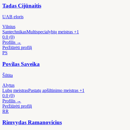
Tadas Cijūnaitis
UAB eloris
Vilnius
Santechnikas
Multispecialybių meistras
+1
0.0
(0)
Profilis →
Peržiūrėti profilį
PS
Povilas Saveika
Šiltita
Alytus
Lubų meistras
Pastatų apšiltinimo meistras
+1
0.0
(0)
Profilis →
Peržiūrėti profilį
RR
Rimvydas Ramanovicius