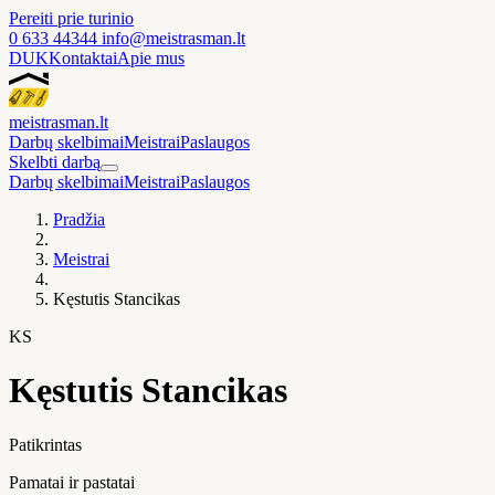
Pereiti prie turinio
0 633 44344
info@meistrasman.lt
DUK
Kontaktai
Apie mus
meistras
man
.lt
Darbų skelbimai
Meistrai
Paslaugos
Skelbti darbą
Darbų skelbimai
Meistrai
Paslaugos
Pradžia
Meistrai
Kęstutis Stancikas
KS
Kęstutis Stancikas
Patikrintas
Pamatai ir pastatai