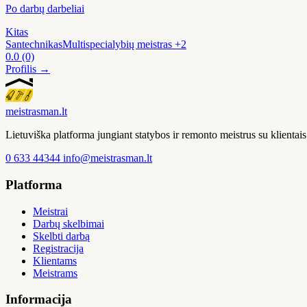
Po darbų darbeliai
Kitas
Santechnikas
Multispecialybių meistras
+2
0.0
(0)
Profilis →
meistras
man
.lt
Lietuviška platforma jungiant statybos ir remonto meistrus su klienta
0 633 44344
info@meistrasman.lt
Platforma
Meistrai
Darbų skelbimai
Skelbti darbą
Registracija
Klientams
Meistrams
Informacija