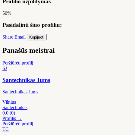
Profilio užpildymas
50%
Pasidalinti šiuo profiliu:
Share
Email
Kopijuoti
Panašūs meistrai
Peržiūrėti profilį
SJ
Santechnikas Jums
Santechnikas Jums
Vilnius
Santechnikas
0.0
(0)
Profilis →
Peržiūrėti profilį
TC