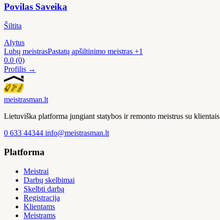
Povilas Saveika
Šiltita
Alytus
Lubų meistras
Pastatų apšiltinimo meistras
+1
0.0
(0)
Profilis →
meistras
man
.lt
Lietuviška platforma jungiant statybos ir remonto meistrus su klienta
0 633 44344
info@meistrasman.lt
Platforma
Meistrai
Darbų skelbimai
Skelbti darbą
Registracija
Klientams
Meistrams