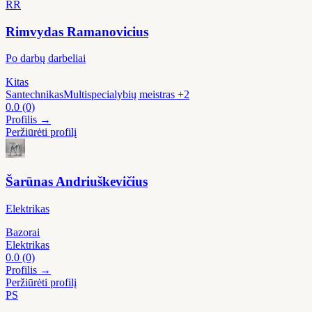
RR
Rimvydas Ramanovicius
Po darbų darbeliai
Kitas
Santechnikas
Multispecialybių meistras
+2
0.0
(0)
Profilis →
Peržiūrėti profilį
Šarūnas Andriuškevičius
Elektrikas
Bazorai
Elektrikas
0.0
(0)
Profilis →
Peržiūrėti profilį
PS