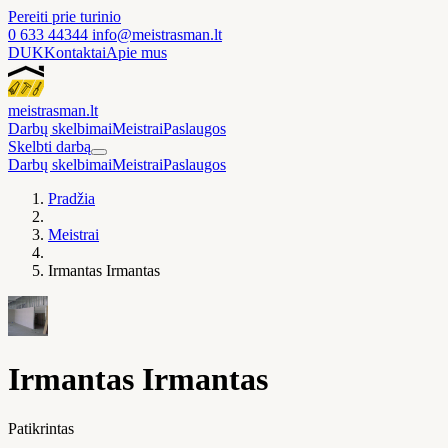
Pereiti prie turinio
0 633 44344
info@meistrasman.lt
DUK
Kontaktai
Apie mus
meistras
man
.lt
Darbų skelbimai
Meistrai
Paslaugos
Skelbti darbą
Darbų skelbimai
Meistrai
Paslaugos
Pradžia
Meistrai
Irmantas Irmantas
Irmantas Irmantas
Patikrintas