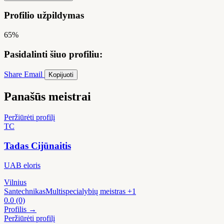
Profilio užpildymas
65%
Pasidalinti šiuo profiliu:
Share
Email
Kopijuoti
Panašūs meistrai
Peržiūrėti profilį
TC
Tadas Cijūnaitis
UAB eloris
Vilnius
Santechnikas
Multispecialybių meistras
+1
0.0
(0)
Profilis →
Peržiūrėti profilį